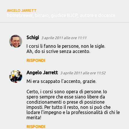
ANGELO JARRETT
homebrewer, birraio, giudice BJCP, autore e docente
Schigi
3 aprile 2011 alle ore 11:11
C
I corsi li fanno le persone, non le sigle.
o
Ah, do si scrive senza accento.
m
RISPONDI
m
Angelo Jarrett
e
3 aprile 2011 alle ore 11:52
n
Mi era scappato l'accento, grazie.
t
Certo, i corsi sono opera di persone. Io
spero sempre che esse siano libere da
i
condizionamenti o prese di posizione
imposti. Per tutto il resto, non si può che
lodare l'impegno e la professionalità di chi le
merita!
RISPONDI