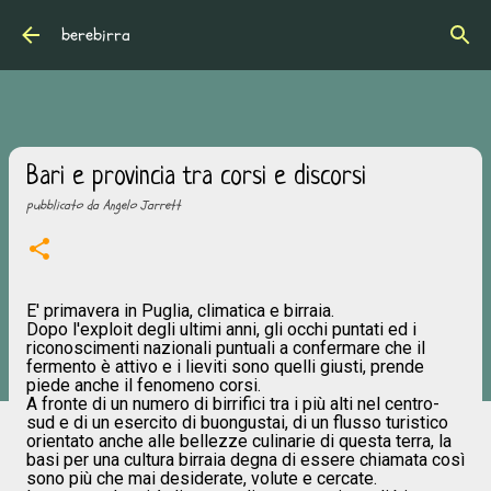
Passa ai contenuti principali
berebirra
Bari e provincia tra corsi e discorsi
pubblicato da
Angelo Jarrett
E' primavera in Puglia, climatica e birraia.
Dopo l'exploit degli ultimi anni, gli occhi puntati ed i
riconoscimenti nazionali puntuali a confermare che il
fermento è attivo e i lieviti sono quelli giusti, prende
piede anche il fenomeno corsi.
A fronte di un numero di birrifici tra i più alti nel centro-
sud e di un esercito di buongustai, di un flusso turistico
orientato anche alle bellezze culinarie di questa terra, la
basi per una cultura birraia degna di essere chiamata così
sono più che mai desiderate, volute e cercate.