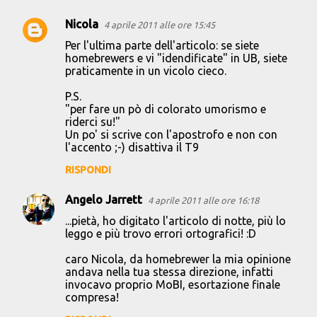
Nicola
4 aprile 2011 alle ore 15:45
Per l'ultima parte dell'articolo: se siete
homebrewers e vi "idendificate" in UB, siete
praticamente in un vicolo cieco.
P.S.
"per fare un pò di colorato umorismo e
riderci su!"
Un po' si scrive con l'apostrofo e non con
l'accento ;-) disattiva il T9
RISPONDI
Angelo Jarrett
4 aprile 2011 alle ore 16:18
...pietà, ho digitato l'articolo di notte, più lo
leggo e più trovo errori ortografici! :D
caro Nicola, da homebrewer la mia opinione
andava nella tua stessa direzione, infatti
invocavo proprio MoBI, esortazione finale
compresa!