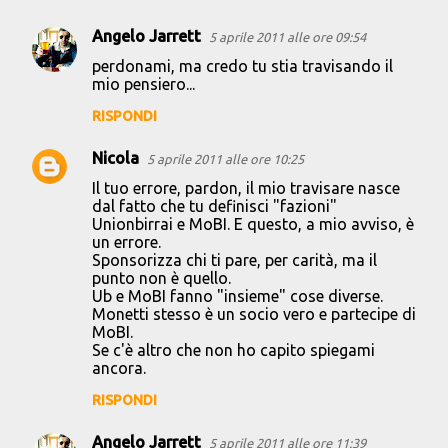
Angelo Jarrett
5 aprile 2011 alle ore 09:54
perdonami, ma credo tu stia travisando il
mio pensiero...
RISPONDI
Nicola
5 aprile 2011 alle ore 10:25
Il tuo errore, pardon, il mio travisare nasce
dal fatto che tu definisci "fazioni"
Unionbirrai e MoBI. E questo, a mio avviso, è
un errore.
Sponsorizza chi ti pare, per carità, ma il
punto non è quello.
Ub e MoBI fanno "insieme" cose diverse.
Monetti stesso è un socio vero e partecipe di
MoBI.
Se c'è altro che non ho capito spiegami
ancora.
RISPONDI
Angelo Jarrett
5 aprile 2011 alle ore 11:39