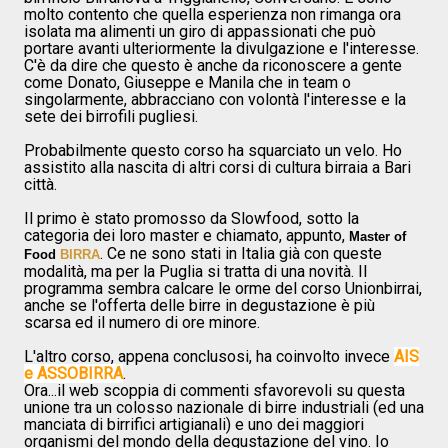
molto contento che quella esperienza non rimanga ora
isolata ma alimenti un giro di appassionati che può
portare avanti ulteriormente la divulgazione e l'interesse.
C'è da dire che questo è anche da riconoscere a gente
come Donato, Giuseppe e Manila che in team o
singolarmente, abbracciano con volontà l'interesse e la
sete dei birrofili pugliesi.
Probabilmente questo corso ha squarciato un velo. Ho
assistito alla nascita di altri corsi di cultura birraia a Bari
città.
Il primo è stato promosso da Slowfood, sotto la
categoria dei loro master e chiamato, appunto,
Master of
. Ce ne sono stati in Italia già con queste
Food
BIRRA
modalità, ma per la Puglia si tratta di una novità. Il
programma sembra calcare le orme del corso Unionbirrai,
anche se l'offerta delle birre in degustazione è più
scarsa ed il numero di ore minore.
L'altro corso, appena conclusosi, ha coinvolto invece
AIS
e ASSOBIRRA
.
Ora...il web scoppia di commenti sfavorevoli su questa
unione tra un colosso nazionale di birre industriali (ed una
manciata di birrifici artigianali) e uno dei maggiori
organismi del mondo della degustazione del vino. Io