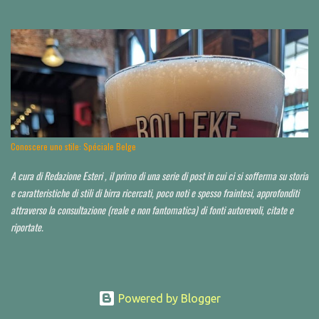
di consigli per orientarvi al di là delle Alpi, è da leggere tutto d'un fiato. Finora ho
toccato un paio di tappe fuori Monaco, raccontandole qui . Spero di poter io stesso
approfondire nei prossimi anni. Partiamo da un assunto: a saper scegliere, in Baviera
si beve mediamente bene, spesso anche molto bene, in alcuni casi perfino
eccezionalmente bene. La Baviera è il più esteso Land della Repubblica federale di
Germania e occupa la parte a sud-orientale del paese. Il territorio dello Stato è
suddiviso a sua volta in sette distretti governativi, che hanno ciascuno una città
capoluogo. Dal punto di vista dell’appassionato birrario italiano, si è già scritto d...
Conoscere uno stile: Spéciale Belge
A cura di Redazione Esteri , il primo di una serie di post in cui ci si sofferma su storia
e caratteristiche di stili di birra ricercati, poco noti e spesso fraintesi, approfonditi
attraverso la consultazione (reale e non fantomatica) di fonti autorevoli, citate e
riportate.
Powered by Blogger