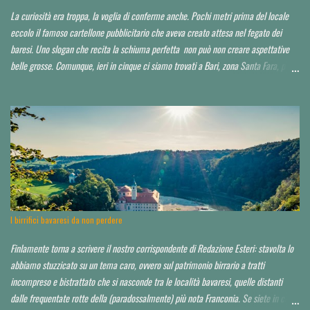
La curiosità era troppa, la voglia di conferme anche. Pochi metri prima del locale
eccolo il famoso cartellone pubblicitario che aveva creato attesa nel fegato dei
baresi. Uno slogan che recita la schiuma perfetta non può non creare aspettative
belle grosse. Comunque, ieri in cinque ci siamo trovati a Bari, zona Santa Fara, per
sbirciare il nuovo brewpub Birrbante (o Birbante...non ho ancora capito come lo
hanno chiamato). Ressa pazzesca ad una certa ora, e birra praticamente solo su
invito o conoscenza. Noi, non so in che modo, ma ce l'abbiamo fatta ad impietosire
qualcuno. Non abbiamo potuto capire neppure chi fosse il titolare, il birraio, il
proprietario, il socio...d'altro canto la serata non era quella ideale. Avrei voluto
approfondire. Locale molto grande, credo sui 200 coperti. Idea di ristorazione
leggera, niente di esagerato seppur dall'aspetto chic o "chiccoso". Arredamento in
stile moderno, niente panche appiccicose, banconi. Niente che pia...
I birrifici bavaresi da non perdere
Finlamente torna a scrivere il nostro corrispondente di Redazione Esteri: stavolta lo
abbiamo stuzzicato su un tema caro, ovvero sul patrimonio birrario a tratti
incompreso e bistrattato che si nasconde tra le località bavaresi, quelle distanti
dalle frequentate rotte della (paradossalmente) più nota Franconia. Se siete in cerca