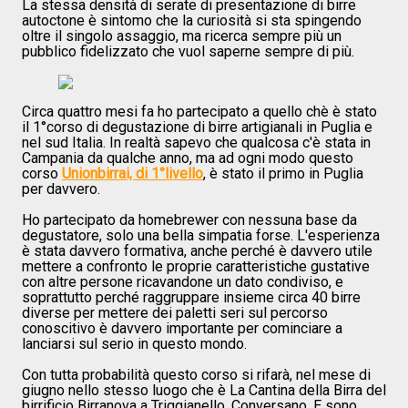
La stessa densità di serate di presentazione di birre
autoctone è sintomo che la curiosità si sta spingendo
oltre il singolo assaggio, ma ricerca sempre più un
pubblico fidelizzato che vuol saperne sempre di più.
Circa quattro mesi fa ho partecipato a quello chè è stato
il 1°corso di degustazione di birre artigianali in Puglia e
nel sud Italia. In realtà sapevo che qualcosa c'è stata in
Campania da qualche anno, ma ad ogni modo questo
corso
Unionbirrai, di 1°livello
, è stato il primo in Puglia
per davvero.
Ho partecipato da homebrewer con nessuna base da
degustatore, solo una bella simpatia forse. L'esperienza
è stata davvero formativa, anche perché è davvero utile
mettere a confronto le proprie caratteristiche gustative
con altre persone ricavandone un dato condiviso, e
soprattutto perché raggruppare insieme circa 40 birre
diverse per mettere dei paletti seri sul percorso
conoscitivo è davvero importante per cominciare a
lanciarsi sul serio in questo mondo.
Con tutta probabilità questo corso si rifarà, nel mese di
giugno nello stesso luogo che è La Cantina della Birra del
birrificio Birranova a Triggianello, Conversano. E sono