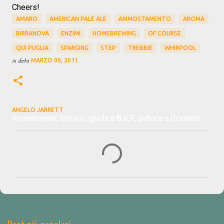
Cheers!
AMARO
AMERICAN PALE ALE
AMMOSTAMENTO
AROMA
BIRRANOVA
ENZIMI
HOMEBREWING
OF COURSE
QUI PUGLIA
SPARGING
STEP
TREBBIE
WHIRPOOL
in data
MARZO 09, 2011
ANGELO JARRETT
homebrewer, birraio, giudice BJCP, autore e docente
C
o
m
m
e
n