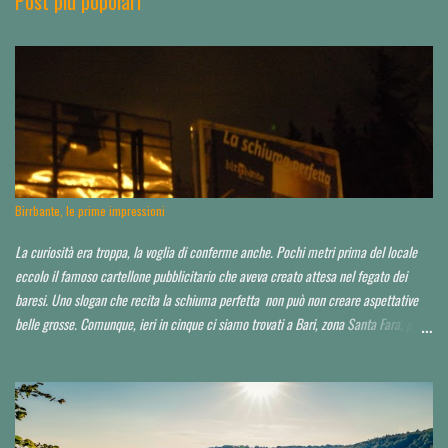
Post più popolari
t
i
Birrbante, le prime impressioni
La curiosità era troppa, la voglia di conferme anche. Pochi metri prima del locale
eccolo il famoso cartellone pubblicitario che aveva creato attesa nel fegato dei
baresi. Uno slogan che recita la schiuma perfetta non può non creare aspettative
belle grosse. Comunque, ieri in cinque ci siamo trovati a Bari, zona Santa Fara, per
sbirciare il nuovo brewpub Birrbante (o Birbante...non ho ancora capito come lo
hanno chiamato). Ressa pazzesca ad una certa ora, e birra praticamente solo su
invito o conoscenza. Noi, non so in che modo, ma ce l'abbiamo fatta ad impietosire
qualcuno. Non abbiamo potuto capire neppure chi fosse il titolare, il birraio, il
proprietario, il socio...d'altro canto la serata non era quella ideale. Avrei voluto