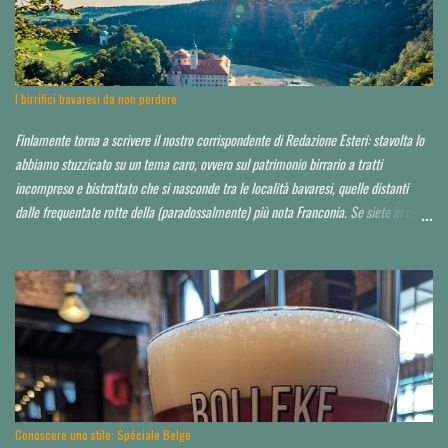
approfondire. Locale molto grande, credo sui 200 coperti. Idea di ristorazione
leggera, niente di esagerato seppur dall'aspetto chic o "chiccoso". Arredamento in
stile moderno, niente panche appiccicose, banconi. Niente che pia...
I birrifici bavaresi da non perdere
Finlamente torna a scrivere il nostro corrispondente di Redazione Esteri: stavolta lo
abbiamo stuzzicato su un tema caro, ovvero sul patrimonio birrario a tratti
incompreso e bistrattato che si nasconde tra le località bavaresi, quelle distanti
dalle frequentate rotte della (paradossalmente) più nota Franconia. Se siete in cerca
di consigli per orientarvi al di là delle Alpi, è da leggere tutto d'un fiato. Finora ho
toccato un paio di tappe fuori Monaco, raccontandole qui . Spero di poter io stesso
approfondire nei prossimi anni. Partiamo da un assunto: a saper scegliere, in Baviera
si beve mediamente bene, spesso anche molto bene, in alcuni casi perfino
eccezionalmente bene. La Baviera è il più esteso Land della Repubblica federale di
Germania e occupa la parte a sud-orientale del paese. Il territorio dello Stato è
suddiviso a sua volta in sette distretti governativi, che hanno ciascuno una città
capoluogo. Dal punto di vista dell’appassionato birrario italiano, si è già scritto d...
Conoscere uno stile: Spéciale Belge