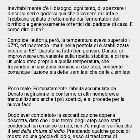
Inevitabilmente c'è il bisogno, ogni tanto, di spezzare i
discorsi seri e godersi qualche bicchiere di Linfa e
Trebbiana spillate direttamente dai fermentatori del
birrificio e generosamente offertici dal padrone di casa. E
come dire di no?
Complice l'euforia, però, la temperatura aveva superato i
67°C, ed inserendo i malti nella pentola si è stabilizzata
intorno ai 68°. Questo ha fatto ben pensare Donato di
improvvisare una variante sulla ricetta stabilita, e di fare
un unico step proprio a quella temperatura, che
trovandosi in una zona comune ai due step, consente
comunque l'azione sia delle
amilasi che delle
amilasi.
β
α
Poco male. Fortunatamente l'abilità accumulata da
Donato negli anni e le conferme di altri homebrewer
tranquillizzano anche i più scettici, e si procede per la
nuova fase.
Dopo aver completato la saccarificazione appena
descritta, dato che i due tempi degli step sono stati
condensati un un unico tempo, non c'è miglior verifica che
il
test della tintura di iodio
. Prendendo qualche goccia di
mosto ed una goccia di iodio, esso si trasforma di