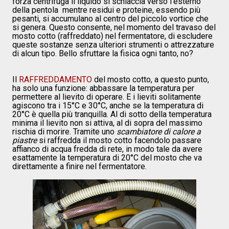
forza centrifuga il liquido si schiaccia verso l'esterno
della pentola mentre residui e proteine, essendo più
pesanti, si accumulano al centro del piccolo vortice che
si genera. Questo consente, nel momento del travaso del
mosto cotto (raffreddato) nel fermentatore, di escludere
queste sostanze senza ulteriori strumenti o attrezzature
di alcun tipo. Bello sfruttare la fisica ogni tanto, no?
Il
RAFFREDDAMENTO
del mosto cotto, a questo punto,
ha solo una funzione: abbassare la temperatura per
permettere al lievito di operare. E i lieviti solitamente
agiscono tra i 15°C e 30°C, anche se la temperatura di
20°C è quella più tranquilla. Al di sotto della temperatura
minima il lievito non si attiva, al di sopra del massimo
rischia di morire. Tramite uno
scambiatore di calore a
piastre
si raffredda il mosto cotto facendolo passare
affianco di acqua fredda di rete, in modo tale da avere
esattamente la temperatura di 20°C del mosto che va
direttamente a finire nel fermentatore.