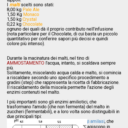
I
malti
scelti sono stati:
8,00 kg
Pale Ale
1,50 Kg
Monaco
1,50 kg
Crystal
0,22 kg
Chocolate
ognuno dei quali dà il proprio contributo nell'infusione
(nota particolare per il Chocolate, di cui basta un piccolo
quantitativo per conferire sapori più decisi e quindi
colore più intenso).
Durante la macinatura dei malti, nel tino di
AMMOSTAMENTO
l'acqua, intanto, si scaldava sempre
più.
Solitamente, miscelando acqua calda e malto, si comincia
a riscaldare secondo uno specifico procedimento a
gradini (step) che rappresenta la ricetta di fabbricazione.
Il riscaldamento della miscela permette l'azione degli
enzimi contenuti nel malto.
I più importanti sono gli enzimi amiliotici, che
trasformano l'amido (che non fermenta) del malto in
zuccheri (fermentabili), e a loro volta sono distinguibili in
due principali tipi:
amilasi
, che
β
agiscono in