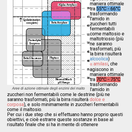
maniera ottimale
tra
55°C - 66°C
trasformando
l'amido in
zuccheri tutti
fermentabili
come maltosio e
maltotriosio (più
ne saranno
trasformati, più
la birra risulterà
alcoolica
)
amilasi
, che
α
agiscono in
maniera ottimale
tra
70°C - 75°C
trasformando
Aree di azione ottimale degli enzimi del malto
l'amido in
zuccheri non fermentabili come le destrine (più ne
saranno trasformati, più la birra risulterà
dolce e
corposa
), e solo minimamente in zuccheri fermentabili
come il maltosio.
Per cui i due step che si effettuano hanno proprio questi
obiettivi, e cioè estrarre queste sostanze in base al
risultato finale che si ha in mente di ottenere