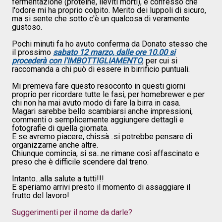
fermentazione (proteine, lieviti morti), e confesso che
l'odore mi ha proprio colpito. Merito dei luppoli di sicuro,
ma si sente che sotto c'è un qualcosa di veramente
gustoso.
Pochi minuti fa ho avuto conferma da Donato stesso che
il prossimo
sabato 12 marzo, dalle ore 10.00 si
procederà con l'IMBOTTIGLIAMENTO
, per cui si
raccomanda a chi può di essere in birrificio puntuali.
Mi premeva fare questo resoconto in questi giorni
proprio per ricordare tutte le fasi, per homebrewer e per
chi non ha mai avuto modo di fare la birra in casa.
Magari sarebbe bello scambiarsi anche impressioni,
commenti o semplicemente aggiungere dettagli e
fotografie di quella giornata.
E se avremo piacere, chissà...si potrebbe pensare di
organizzarne anche altre.
Chiunque comincia, si sa...ne rimane così affascinato e
preso che è difficile scendere dal treno.
Intanto...alla salute a tutti!!!
E speriamo arrivi presto il momento di assaggiare il
frutto del lavoro!
Suggerimenti per il nome da darle?