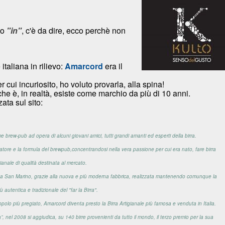
to
"in"
, c'è da dire, ecco perchè non
italiana in rilievo:
Amarcord
era il
cui incuriosito, ho voluto provarla, a
lla spina!
he è, in realtà, esiste come marchio da più di 10 anni.
ata sul sito:
e brew-pub ad opera di alcuni giovani amici, tutti grandi amanti ed esperti della birra.
tore e la formula del brewpub,concentrandosi nella vera passione per cui era nato, fare birra
gianale di qualità destinata al mercato.
risce a San Marino, grazie alla nuova e più moderna fabbrica, realizzata mantenendo comunque la
iù autentica e tradizionale del "far la Birra".
ppolo più pregiato, Amarcord diventa presto la Birra Artigianale più famosa e venduta in Italia.
”, nel 2008 si aggiudica, su 140 birre provenienti da tutto il mondo, il terzo premio per la sua