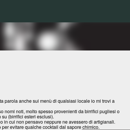
Passa ai contenuti principali
ta parola anche sui menù di qualsiasi locale io mi trovi a
nomi noti, molto spesso provenienti da birrifici pugliesi o
su (birrifici esteri esclusi).
go in cui non pensavo neppure ne avessero di artigianali.
o per evitare qualche cocktail dal sapore chimico.