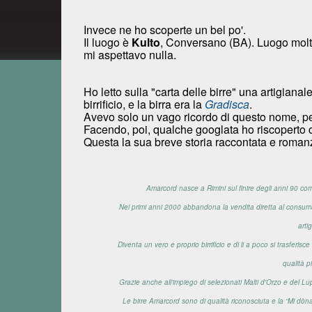
Invece ne ho scoperte un bel po'.
Il luogo è
Kulto
, Conversano (BA). Luogo mol
mi aspettavo nulla.
Ho letto sulla "carta delle birre" una artigianale 
birrificio, e la birra era la
Gradisca
.
Avevo solo un vago ricordo di questo nome, per 
Facendo, poi, qualche googlata ho riscoperto c
Questa la sua breve storia raccontata e romanz
Amarcord nasce a Rimini sul finire degli anni 90 com
Nei primi anni 2000 abbandona la vendita diretta al consuma
arti
Diventa un vero e proprio birrificio e di li a poco si trasfe
qualità p
Grazie anche all'impiego di selezionati Malti d'Orzo e del Lu
Le birre Amarcord sono di qualità riconosciuta e la “Mi dòna