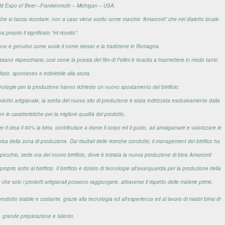
rld Expo of Beer –Frankenmuth – Michigan – USA.
 “che si faccia ricordare; non a caso viene scelto come marchio “Amarcord” che nel dialetto locale
ha proprio il significato “mi ricordo”.
sano e genuino come vuole il nome stesso e la tradizione in Romagna.
ssano rispecchiarsi, così come la poesia del film di Fellini è riuscita a trasmettere in modo tanto
ato, spontaneo e indelebile alla storia.
ologie per la produzione hanno richiesto un nuovo spostamento del birrificio.
dotto artigianale, la scelta del nuovo sito di produzione è stata indirizzata esclusivamente dalla
n le caratteristiche per la migliore qualità del prodotto.
er il circa il 90% la birra, contribuisce a darne il corpo ed il gusto, ad amalgamare e valorizzare le
ipica della zona di produzione.
Dai risultati delle ricerche condotte, il management del birrifico ha
pecchio, sede ora del nuovo birrificio, dove è iniziata la nuova produzione di birra Amarcord
roprio sotto al birrificio.
Il birrificio è dotato di tecnologie all’avanguardia per la produzione della
 che solo i prodotti artigianali possono raggiungere, attraverso il rispetto delle materie prime,
rodotto stabile e costante, grazie alla tecnologia ed all’esperienza ed al lavoro di mastri birrai di
grande preparazione e talento.