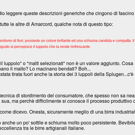
io leggere queste descrizioni generiche che cingono di fascino
tutte le altre di Amarcord, qualche nota di questo tipo:
profumo di fiori, possiede un colore brillante ed una schiuma candida e compatta. I
gusto si percepisce il luppolo che la rende rinfrescante.
il luppolo" o "malti selezionati" non è un valore aggiunto. Cosa
nano il malto? Lo macinano bendati? Boh...
tata tirata fuori anche la storia dei 3 luppoli della Splugen...c'è
 tecnica di stordimento del consumatore, che spesso non sa ne
a sua, ma perchè difficilmente si conosce il processo produttivo 
, come dicevo. Onesta, sicuramente meglio di una birra industrial
nche un po' sottile e schiuma molto poco persistente. Bevibile
ellenza tra le birre artigianali italiane.