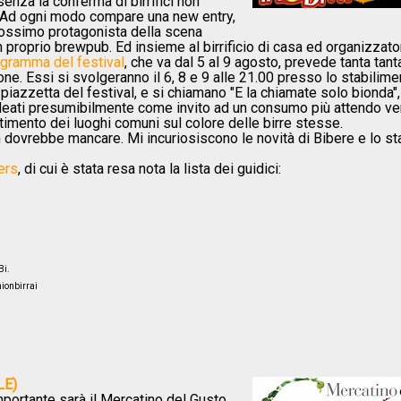
enza la conferma di birrifici non
 Ad ogni modo compare una new entry,
rossimo protagonista della scena
 proprio brewpub. Ed insieme al birrificio di casa ed organizzato
gramma del festival
, che va dal 5 al 9 agosto, prevede tanta tant
e. Essi si svolgeranno il 6, 8 e 9 alle 21.00 presso lo stabilime
a piazzetta del festival, e si chiamano "E la chiamate solo bionda",
ideati presumibilmente come invito ad un consumo più attendo v
ttimento dei luoghi comuni sul colore delle birre stesse.
on dovrebbe mancare. Mi incuriosiscono le novità di Bibere e lo st
ers
, di cui è stata resa nota la lista dei guidici:
Bi.
nionbirrai
LE)
portante sarà il Mercatino del Gusto.