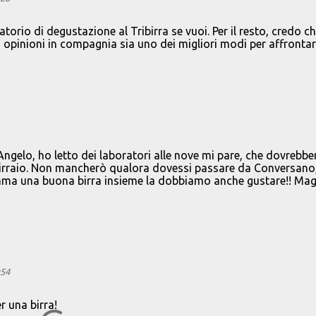
atorio di degustazione al Tribirra se vuoi. Per il resto, credo c
d opinioni in compagnia sia uno dei migliori modi per affronta
!
 Angelo, ho letto dei laboratori alle nove mi pare, che dovrebbe
e birraio. Non mancherò qualora dovessi passare da Conversano,
omma una buona birra insieme la dobbiamo anche gustare!! Mag
:54
r una birra!