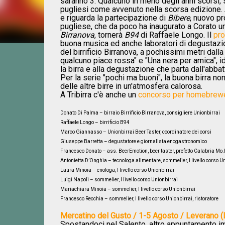
saranno 3. Qualcuno in meno degli anni scorsi, s
pugliesi come avvenuto nella scorsa edizione.
e riguarda la partecipazione di
Bibere
, nuovo p
pugliese, che da poco ha inaugurato a Corato un
Birranova
, tornerà
B94
di Raffaele Longo. Il
pro
buona musica ed anche laboratori di degustazion
del birrificio Birranova, a pochissimi metri dall
qualcuno piace rossa" e "Una nera per amica", 
la birra e alla degustazione che parta dall'abba
Per la serie "pochi ma buoni", la buona birra n
delle altre birre in un'atmosfera calorosa.
A Tribirra c'è anche un
concorso per homebrew
Donato Di Palma – birraio Birrificio Birranova, consigliere Unionbirrai
Raffaele Longo – birrificio B94
Marco Giannasso – Unionbirrai Beer Taster, coordinatore dei corsi
Giuseppe Barretta – degustatore e giornalista enogastronomico
Francesco Donato – ass. BeerEmotion, beer taster, prefetto Calabria Mo.
Antonietta D’Onghia – tecnologa alimentare, sommelier, I livello corso U
Laura Minoia – enologa, I livello corso Unionbirrai
Luigi Napoli – sommelier, I livello corso Unionbirrai
Mariachiara Minoia – sommelier, I livello corso Unionbirrai
Francesco Recchia – sommelier, I livello corso Unionbirrai, ristoratore
Mercatino del Gusto / 1-5 Agosto / Leverano (
Spostandoci nel Salento, altro appuntamento im