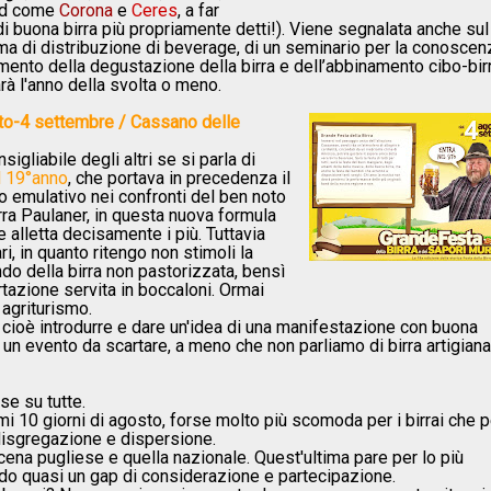
and come
Corona
e
Ceres
, a far
 di buona birra più propriamente detti!). Viene segnalata anche su
tema di distribuzione di beverage, di un seminario per la conoscen
mento della degustazione della birra e dell’abbinamento cibo-birr
rà l'anno della svolta o meno.
osto-4 settembre / Cassano delle
iabile degli altri se si parla di
l 19°anno
, che portava in precedenza il
 emulativo nei confronti del ben noto
rra Paulaner, in questa nuova formula
alletta decisamente i più. Tuttavia
ari, in quanto ritengo non stimoli la
ndo della birra non pastorizzata, bensì
rtazione servita in boccaloni. Ormai
agriturismo.
 cioè introdurre e dare un'idea di una manifestazione con buona
a un evento da scartare, a meno che non parliamo di birra artigiana
se su tutte.
mi 10 giorni di agosto, forse molto più scomoda per i birrai che p
disgregazione e dispersione.
cena pugliese e quella nazionale. Quest'ultima pare per lo più
ando quasi un gap di considerazione e partecipazione.