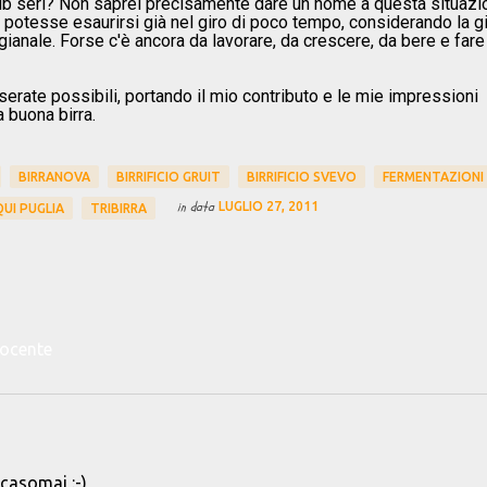
b seri? Non saprei precisamente dare un nome a questa situazi
otesse esaurirsi già nel giro di poco tempo, considerando la g
gianale. Forse c'è ancora da lavorare, da crescere, da bere e fare
rate possibili, portando il mio contributo e le mie impressioni
a buona birra.
BIRRANOVA
BIRRIFICIO GRUIT
BIRRIFICIO SVEVO
FERMENTAZIONI
in data
LUGLIO 27, 2011
UI PUGLIA
TRIBIRRA
docente
casomai :-)