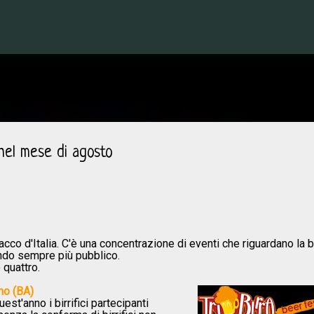
Passa ai contenuti principali
a nel mese di agosto
acco d'Italia. C'è una concentrazione di eventi che riguardano la b
iendo sempre più pubblico.
 quattro.
no (BA)
est'anno i birrifici partecipanti