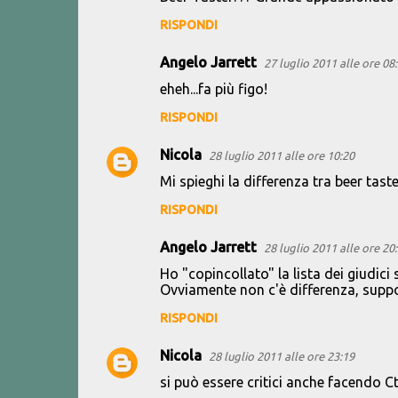
o
RISPONDI
m
m
Angelo Jarrett
27 luglio 2011 alle ore 08
e
eheh...fa più figo!
n
RISPONDI
t
i
Nicola
28 luglio 2011 alle ore 10:20
Mi spieghi la differenza tra beer tast
RISPONDI
Angelo Jarrett
28 luglio 2011 alle ore 20
Ho "copincollato" la lista dei giudici 
Ovviamente non c'è differenza, supp
RISPONDI
Nicola
28 luglio 2011 alle ore 23:19
si può essere critici anche facendo Ct