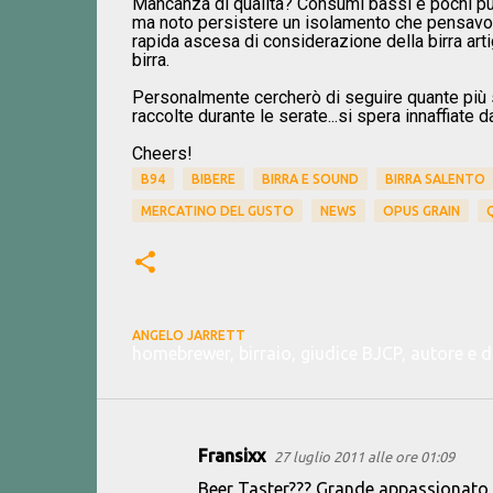
Mancanza di qualità? Consumi bassi e pochi pu
ma noto persistere un isolamento che pensavo p
rapida ascesa di considerazione della birra arti
birra.
Personalmente cercherò di seguire quante più se
raccolte durante le serate...si spera innaffiate d
Cheers!
B94
BIBERE
BIRRA E SOUND
BIRRA SALENTO
MERCATINO DEL GUSTO
NEWS
OPUS GRAIN
Q
ANGELO JARRETT
homebrewer, birraio, giudice BJCP, autore e 
Fransixx
27 luglio 2011 alle ore 01:09
C
Beer Taster??? Grande appassionato 