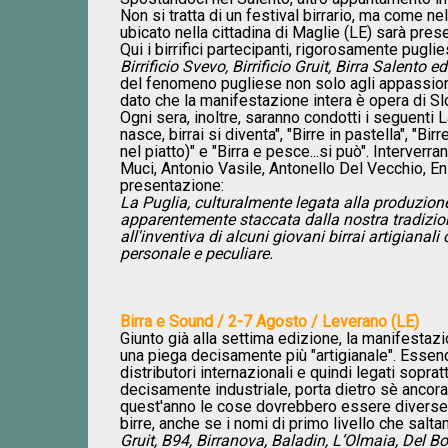
Non si tratta di un festival birrario, ma come ne
ubicato nella cittadina di Maglie (LE) sarà pres
Qui i birrifici partecipanti, rigorosamente pugli
Birrificio Svevo, Birrificio Gruit, Birra Salento 
del fenomeno pugliese non solo agli appassionat
dato che la manifestazione intera è opera di S
Ogni sera, inoltre, saranno condotti i seguenti L
nasce, birrai si diventa", "Birre in pastella", "Bir
nel piatto)" e "Birra e pesce...si può". Interve
Muci, Antonio Vasile, Antonello Del Vecchio, En
presentazione:
La Puglia, culturalmente legata alla produzione 
apparentemente staccata dalla nostra tradizione
all'inventiva di alcuni giovani birrai artigianal
personale e peculiare.
Birra e Sound / 2-7 Agosto / Leverano (LE)
Giunto già alla settima edizione, la manifesta
una piega decisamente più "artigianale". Esse
distributori internazionali e quindi legati sopra
decisamente industriale, porta dietro sè anco
quest'anno le cose dovrebbero essere diverse.
birre, anche se i nomi di primo livello che salta
Gruit, B94, Birranova, Baladin, L’Olmaia, Del 