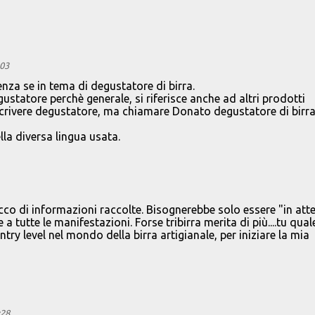
:03
nza se in tema di degustatore di birra.
ustatore perchè generale, si riferisce anche ad altri prodotti
 scrivere degustatore, ma chiamare Donato degustatore di birra
lla diversa lingua usata.
cco di informazioni raccolte. Bisognerebbe solo essere "in att
 tutte le manifestazioni. Forse tribirra merita di più....tu qual
ry level nel mondo della birra artigianale, per iniziare la mia
:28