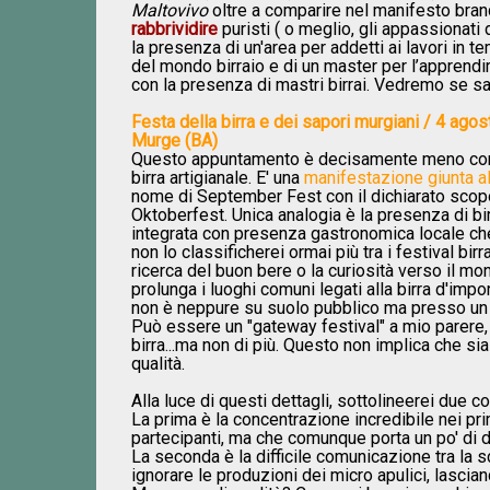
Maltovivo
oltre a comparire nel manifesto br
rabbrividire
puristi ( o meglio, gli appassionati
la presenza di un'area per addetti ai lavori in 
del mondo birraio e di un master per l’apprendi
con la presenza di mastri birrai. Vedremo se sa
Festa della birra e dei sapori murgiani / 4 ag
Murge (BA)
Questo appuntamento è decisamente meno consigl
birra artigianale. E' una
manifestazione giunta a
nome di September Fest con il dichiarato scopo
Oktoberfest. Unica analogia è la presenza di bi
integrata con presenza gastronomica locale che 
non lo classificherei ormai più tra i festival birr
ricerca del buon bere o la curiosità verso il mo
prolunga i luoghi comuni legati alla birra d'impo
non è neppure su suolo pubblico ma presso un 
Può essere un "gateway festival" a mio parere,
birra...ma non di più. Questo non implica che si
qualità.
Alla luce di questi dettagli, sottolineerei due co
La prima è la concentrazione incredibile nei pri
partecipanti, ma che comunque porta un po' di 
La seconda è la difficile comunicazione tra la s
ignorare le produzioni dei micro apulici, lasci