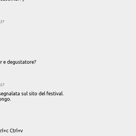
:37
er e degustatore?
:57
segnalata sul sito del festival.
ongo.
rl+c Ctrl+v