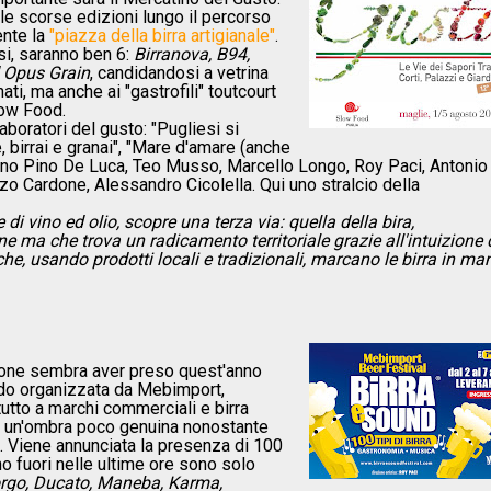
lle scorse edizioni lungo il percorso
ente la
"piazza della birra artigianale"
.
esi, saranno ben 6:
Birranova, B94,
ed Opus Grain
, candidandosi a vetrina
i, ma anche ai "gastrofili" toutcourt
low Food.
aboratori del gusto: "Pugliesi si
re, birrai e granai", "Mare d'amare (anche
rranno Pino De Luca, Teo Musso, Marcello Longo, Roy Paci, Antonio
zo Cardone, Alessandro Cicolella. Qui uno stralcio della
di vino ed olio, scopre una terza via: quella della bira,
 ma che trova un radicamento territoriale grazie all'intuizione 
i che, usando prodotti locali e tradizionali, marcano le birra in ma
zione sembra aver preso quest'anno
ndo organizzata da Mebimport,
ttutto a marchi commerciali e birra
ra un'ombra poco genuina nonostante
 Viene annunciata la presenza di 100
no fuori nelle ultime ore sono solo
Borgo, Ducato, Maneba, Karma,