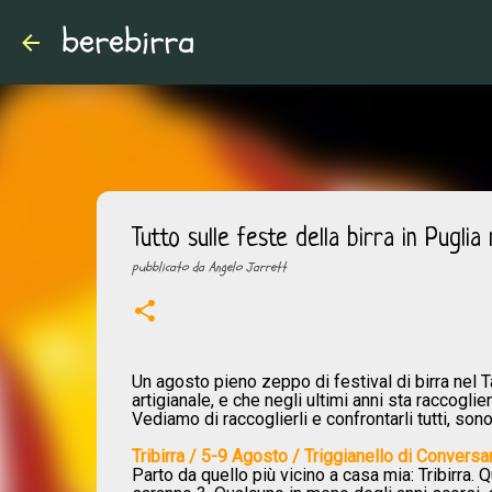
berebirra
Tutto sulle feste della birra in Pugli
pubblicato da
Angelo Jarrett
Un agosto pieno zeppo di festival di birra nel T
artigianale, e che negli ultimi anni sta raccogl
Vediamo di raccoglierli e confrontarli tutti, sono
Tribirra / 5-9 Agosto / Triggianello di Conversa
Parto da quello più vicino a casa mia: Tribirra. Qu