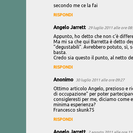
secondo me ce la fai
RISPONDI
Angelo Jarrett
29 luglio 2011 alle ore 08
Appunto, ho detto che non c'è differe
Ma mi sa che qui Barretta è detto deg
"degustabili". Avrebbero potuto, sì,
basta.
Credo sia questo il punto, al netto de
RISPONDI
Anonimo
30 luglio 2011 alle ore 09:27
Ottimo articolo Angelo, prezioso e ri
di occupazione" per poter partecipare a
consigleresti per me, diciamo come ent
minima esperienza?
Francesco skunk75
RISPONDI
Angelo Jarrett
2 agosto 2011 alle ore 11