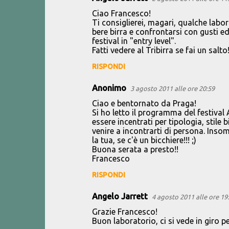
Ciao Francesco!
Ti consiglierei, magari, qualche labor
bere birra e confrontarsi con gusti e
festival in "entry level".
Fatti vedere al Tribirra se fai un salto
RISPONDI
Anonimo
3 agosto 2011 alle ore 20:59
Ciao e bentornato da Praga!
Si ho letto il programma del festival
essere incentrati per tipologia, stil
venire a incontrarti di persona. Ins
la tua, se c'è un bicchiere!!! ;)
Buona serata a presto!!
Francesco
RISPONDI
Angelo Jarrett
4 agosto 2011 alle ore 19
Grazie Francesco!
Buon laboratorio, ci si vede in giro pe