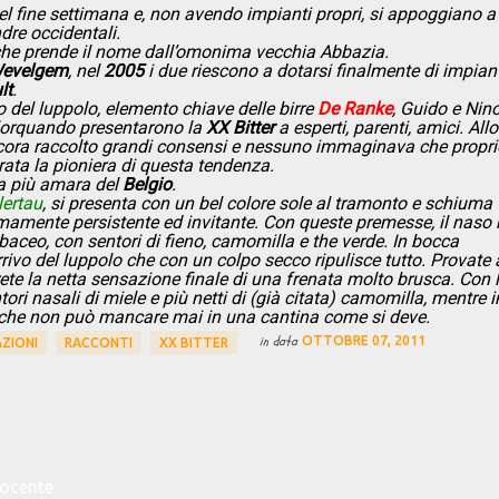
nel fine settimana e, non avendo impianti propri, si appoggiano a
dre occidentali.
 che prende il nome dall’omonima vecchia Abbazia.
evelgem
, nel
2005
i due riescono a dotarsi finalmente di impiant
lt
.
 del luppolo, elemento chiave delle birre
De Ranke
, Guido e Nin
allorquando presentarono la
XX Bitter
a esperti, parenti, amici. Allor
ora raccolto grandi consensi e nessuno immaginava che propri
ata la pioniera di questa tendenza.
a più amara del
Belgio
.
lertau
, si presenta con un bel colore sole al tramonto e schiuma
remamente persistente ed invitante. Con queste premesse, il naso
aceo, con sentori di fieno, camomilla e the verde. In bocca
rrivo del luppolo che con un colpo secco ripulisce tutto. Provate 
rete la netta sensazione finale di una frenata molto brusca. Con 
ri nasali di miele e più netti di (già citata) camomilla, mentre i
o che non può mancare mai in una cantina come si deve.
in data
OTTOBRE 07, 2011
ZIONI
RACCONTI
XX BITTER
docente