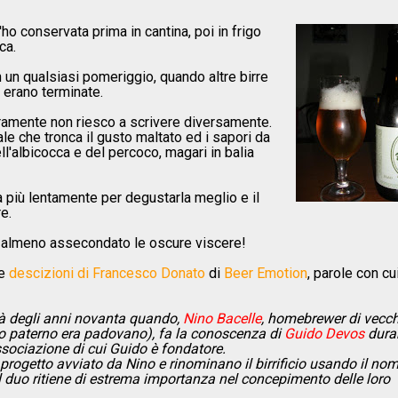
'ho conservata prima in cantina, poi in frigo
ca.
n un qualsiasi pomeriggio, quando altre birre
 erano terminate.
ramente non riesco a scrivere diversamente.
le che tronca il gusto maltato ed i sapori da
dell'albicocca e del percoco, magari in balia
la più lentamente per degustarla meglio e il
e.
r almeno assecondato le oscure viscere!
te
descizioni di Francesco Donato
di
Beer Emotion
, parole con cu
à degli anni novanta quando,
Nino Bacelle
, homebrewer di vecch
onno paterno era padovano), fa la conoscenza di
Guido Devos
dura
sociazione di cui Guido è fondatore.
progetto avviato da Nino e rinominano il birrificio usando il no
il duo ritiene di estrema importanza nel concepimento delle loro