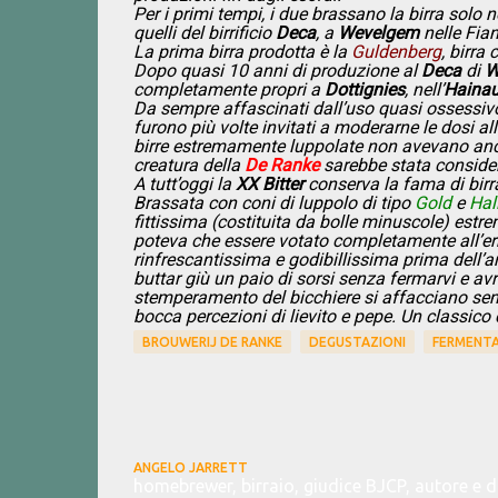
Per i primi tempi, i due brassano la birra solo 
quelli del birrificio
Deca
, a
Wevelgem
nelle Fian
La prima birra prodotta è la
Guldenberg
, birra
Dopo quasi 10 anni di produzione al
Deca
di
W
completamente propri a
Dottignies
, nell’
Hainau
Da sempre affascinati dall’uso quasi ossessivo
furono più volte invitati a moderarne le dosi 
birre estremamente luppolate non avevano anc
creatura della
De Ranke
sarebbe stata consider
A tutt’oggi la
XX Bitter
conserva la fama di birr
Brassata con coni di luppolo di tipo
Gold
e
Hal
fittissima (costituita da bolle minuscole) est
poteva che essere votato completamente all’erb
rinfrescantissima e godibillissima prima dell’a
buttar giù un paio di sorsi senza fermarvi e av
stemperamento del bicchiere si affacciano sento
bocca percezioni di lievito e pepe. Un classic
BROUWERIJ DE RANKE
DEGUSTAZIONI
FERMENTA
ANGELO JARRETT
homebrewer, birraio, giudice BJCP, autore e 