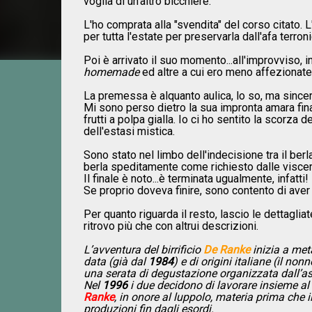
voglia di un'altro bicchiere.
L'ho comprata alla "svendita" del corso citato. L
per tutta l'estate per preservarla dall'afa terroni
Poi è arrivato il suo momento...all'improvviso, i
homemade
ed altre a cui ero meno affezionate
La premessa è alquanto aulica, lo so, ma since
Mi sono perso dietro la sua impronta amara fina
frutti a polpa gialla. Io ci ho sentito la scorza 
dell'estasi mistica.
Sono stato nel limbo dell'indecisione tra il ber
berla speditamente come richiesto dalle viscer
Il finale è noto...è terminata ugualmente, infatti!
Se proprio doveva finire, sono contento di ave
Per quanto riguarda il resto, lascio le dettaglia
ritrovo più che con altrui descrizioni.
L’avventura del birrificio
De Ranke
inizia a met
data (già dal
1984
) e di origini italiane (il n
una serata di degustazione organizzata dall’as
Nel
1996
i due decidono di lavorare insieme al 
Ranke
, in onore al luppolo, materia prima che 
produzioni fin dagli esordi.