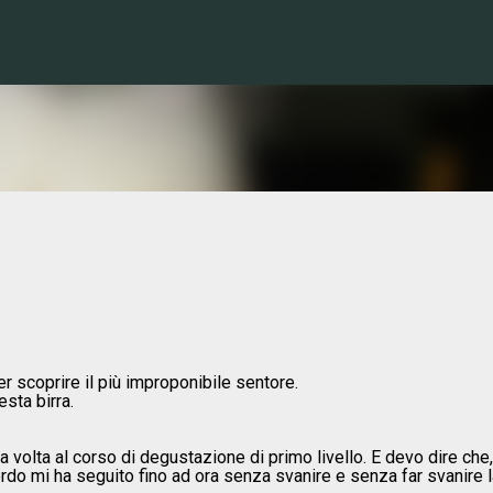
Passa ai contenuti principali
 scoprire il più improponibile sentore.
sta birra.
volta al corso di degustazione di primo livello. E devo dire che,
icordo mi ha seguito fino ad ora senza svanire e senza far svanire l