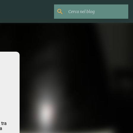
 tra
a