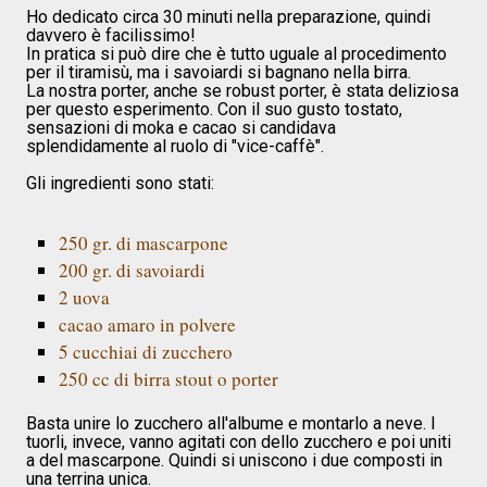
Ho dedicato circa 30 minuti nella preparazione, quindi
davvero è facilissimo!
In pratica si può dire che è tutto uguale al procedimento
per il tiramisù, ma i savoiardi si bagnano nella birra.
La nostra porter, anche se robust porter, è stata deliziosa
per questo esperimento. Con il suo gusto tostato,
sensazioni di moka e cacao si candidava
splendidamente al ruolo di "vice-caffè".
Gli ingredienti sono stati:
250 gr. di mascarpone
200 gr. di savoiardi
2 uova
cacao amaro in polvere
5 cucchiai di zucchero
250 cc di birra stout o porter
Basta unire lo zucchero all'albume e montarlo a neve. I
tuorli, invece, vanno agitati con dello zucchero e poi uniti
a del mascarpone. Quindi si uniscono i due composti in
una terrina unica.