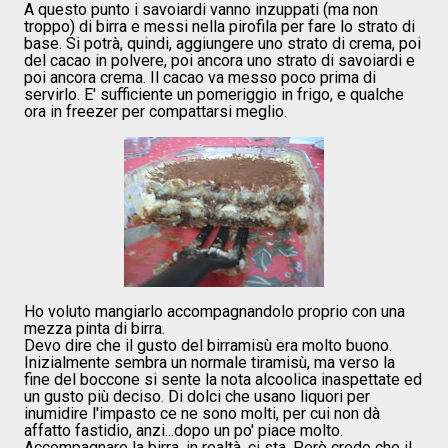
A questo punto i savoiardi vanno inzuppati (ma non
troppo) di birra e messi nella pirofila per fare lo strato di
base. Si potrà, quindi, aggiungere uno strato di crema, poi
del cacao in polvere, poi ancora uno strato di savoiardi e
poi ancora crema. Il cacao va messo poco prima di
servirlo. E' sufficiente un pomeriggio in frigo, e qualche
ora in freezer per compattarsi meglio.
Ho voluto mangiarlo accompagnandolo proprio con una
mezza pinta di birra.
Devo dire che il gusto del birramisù era molto buono.
Inizialmente sembra un normale tiramisù, ma verso la
fine del boccone si sente la nota alcoolica inaspettate ed
un gusto più deciso. Di dolci che usano liquori per
inumidire l'impasto ce ne sono molti, per cui non dà
affatto fastidio, anzi...dopo un po' piace molto.
Accompagnare la birra, in realtà, ci sta. Però credo che il