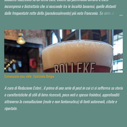
incompreso e bistrattato che si nasconde tra le località bavaresi, quelle distanti
dalle frequentate rotte della (paradossalmente) più nota Franconia. Se siete in cerca
di consigli per orientarvi al di là delle Alpi, è da leggere tutto d'un fiato. Finora ho
toccato un paio di tappe fuori Monaco, raccontandole qui . Spero di poter io stesso
approfondire nei prossimi anni. Partiamo da un assunto: a saper scegliere, in Baviera
si beve mediamente bene, spesso anche molto bene, in alcuni casi perfino
eccezionalmente bene. La Baviera è il più esteso Land della Repubblica federale di
Germania e occupa la parte a sud-orientale del paese. Il territorio dello Stato è
suddiviso a sua volta in sette distretti governativi, che hanno ciascuno una città
capoluogo. Dal punto di vista dell’appassionato birrario italiano, si è già scritto d...
Conoscere uno stile: Spéciale Belge
A cura di Redazione Esteri , il primo di una serie di post in cui ci si sofferma su storia
e caratteristiche di stili di birra ricercati, poco noti e spesso fraintesi, approfonditi
attraverso la consultazione (reale e non fantomatica) di fonti autorevoli, citate e
riportate.