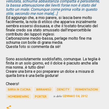
vellutata, schiuma abbastanza compatta e persistente,
la bassa attenuazione dei lieviti forse non è stato del
tutto un male. Comunque come prima volta in questo
stile, secondo me non male[...]
Ed aggiungo che, a mio parere, si lascia bere molto
facilmente, la nota di etilico che appariva inizialmente
sembra essersi dissuasa, e che il tostato-bruciato del
finale credo sia stato smussato dall'impercettibile
contributo dei luppoli inglesi.
Carbonazione medio-bassa, perlage molto fine ma
schiuma con bolle di grana media.
Questa foto si commenta da sè!
Sono assolutamente soddisfatto, comunque. La teglia è
finita in un solo giorno, ed il dolce è piaciuto anche alla
mia nonna...è tutto dire!
Creare una birra e poi preparare un dolce a misura di
quella birra è una bella goduria!
Cheers!
BIRRA IN CUCINA
BIRRAMISÙ
DENCITY
FERMENTAZIONI
in data
GENNAIO 04, 2012
HOMEBREWING
PORTER