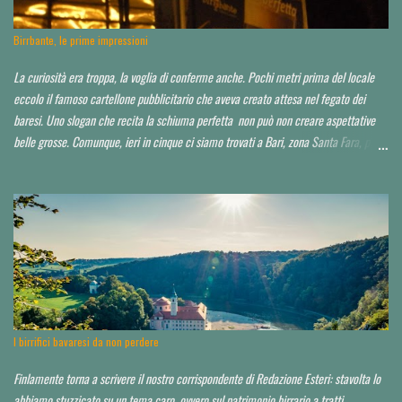
Birrbante, le prime impressioni
La curiosità era troppa, la voglia di conferme anche. Pochi metri prima del locale
eccolo il famoso cartellone pubblicitario che aveva creato attesa nel fegato dei
baresi. Uno slogan che recita la schiuma perfetta non può non creare aspettative
belle grosse. Comunque, ieri in cinque ci siamo trovati a Bari, zona Santa Fara, per
sbirciare il nuovo brewpub Birrbante (o Birbante...non ho ancora capito come lo
hanno chiamato). Ressa pazzesca ad una certa ora, e birra praticamente solo su
invito o conoscenza. Noi, non so in che modo, ma ce l'abbiamo fatta ad impietosire
qualcuno. Non abbiamo potuto capire neppure chi fosse il titolare, il birraio, il
proprietario, il socio...d'altro canto la serata non era quella ideale. Avrei voluto
approfondire. Locale molto grande, credo sui 200 coperti. Idea di ristorazione
leggera, niente di esagerato seppur dall'aspetto chic o "chiccoso". Arredamento in
stile moderno, niente panche appiccicose, banconi. Niente che pia...
I birrifici bavaresi da non perdere
Finlamente torna a scrivere il nostro corrispondente di Redazione Esteri: stavolta lo
abbiamo stuzzicato su un tema caro, ovvero sul patrimonio birrario a tratti