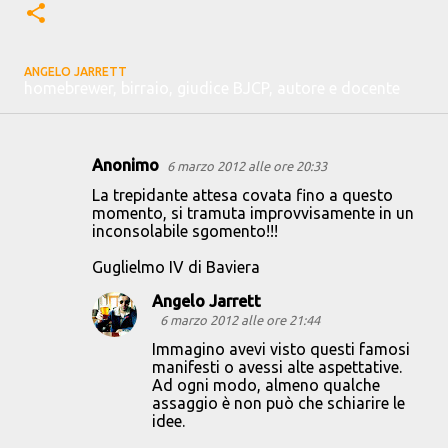
ANGELO JARRETT
homebrewer, birraio, giudice BJCP, autore e docente
Anonimo
6 marzo 2012 alle ore 20:33
C
La trepidante attesa covata fino a questo
o
momento, si tramuta improvvisamente in un
inconsolabile sgomento!!!
m
m
Guglielmo IV di Baviera
e
Angelo Jarrett
n
6 marzo 2012 alle ore 21:44
t
Immagino avevi visto questi famosi
manifesti o avessi alte aspettative.
i
Ad ogni modo, almeno qualche
assaggio è non può che schiarire le
idee.