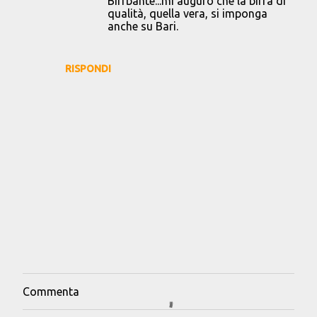
Birrbante...mi auguro che la birra di
qualità, quella vera, si imponga
anche su Bari.
RISPONDI
Commenta
P
o