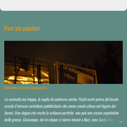
s
t
a
u
n
Post più popolari
c
o
m
m
e
n
t
o
Birrbante, le prime impressioni
La curiosità era troppa, la voglia di conferme anche. Pochi metri prima del locale
eccolo il famoso cartellone pubblicitario che aveva creato attesa nel fegato dei
baresi. Uno slogan che recita la schiuma perfetta non può non creare aspettative
belle grosse. Comunque, ieri in cinque ci siamo trovati a Bari, zona Santa Fara, per
sbirciare il nuovo brewpub Birrbante (o Birbante...non ho ancora capito come lo