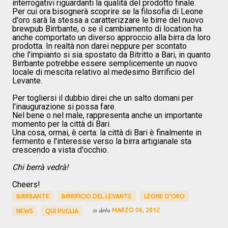
interrogativi riguardanti la qualità del prodotto finale.
Per cui ora bisognerà scoprire se la filosofia di Leone
d'oro sarà la stessa a caratterizzare le birre del nuovo
brewpub Birrbante, o se il cambiamento di location ha
anche comportato un diverso approccio alla birra da loro
prodotta. In realtà non darei neppure per scontato
che l'impianto si sia spostato da Bitritto a Bari, in quanto
Birrbante potrebbe essere semplicemente un nuovo
locale di mescita relativo al medesimo Birrificio del
Levante.
Per togliersi il dubbio direi che un salto domani per
l'inaugurazione si possa fare.
Nel bene o nel male, rappresenta anche un importante
momento per la città di Bari.
Una cosa, ormai, è certa: la città di Bari è finalmente in
fermento e l'interesse verso la birra artigianale sta
crescendo a vista d'occhio.
Chi berrà vedrà!
Cheers!
BIRRBANTE
BIRRIFICIO DEL LEVANTE
LEONE D'ORO
in data
MARZO 06, 2012
NEWS
QUI PUGLIA