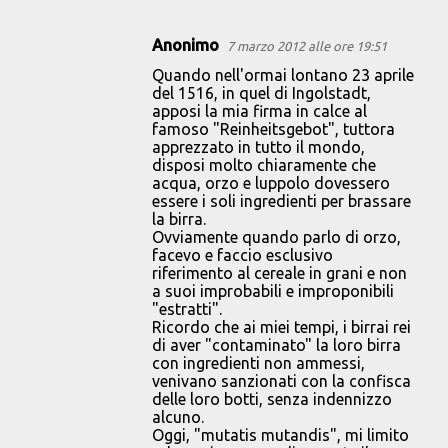
Anonimo
7 marzo 2012 alle ore 19:51
Quando nell'ormai lontano 23 aprile
del 1516, in quel di Ingolstadt,
apposi la mia firma in calce al
famoso "Reinheitsgebot", tuttora
apprezzato in tutto il mondo,
disposi molto chiaramente che
acqua, orzo e luppolo dovessero
essere i soli ingredienti per brassare
la birra.
Ovviamente quando parlo di orzo,
facevo e faccio esclusivo
riferimento al cereale in grani e non
a suoi improbabili e improponibili
"estratti".
Ricordo che ai miei tempi, i birrai rei
di aver "contaminato" la loro birra
con ingredienti non ammessi,
venivano sanzionati con la confisca
delle loro botti, senza indennizzo
alcuno.
Oggi, "mutatis mutandis", mi limito