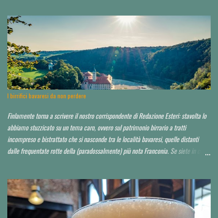
hanno chiamato). Ressa pazzesca ad una certa ora, e birra praticamente solo su
invito o conoscenza. Noi, non so in che modo, ma ce l'abbiamo fatta ad impietosire
qualcuno. Non abbiamo potuto capire neppure chi fosse il titolare, il birraio, il
proprietario, il socio...d'altro canto la serata non era quella ideale. Avrei voluto
approfondire. Locale molto grande, credo sui 200 coperti. Idea di ristorazione
leggera, niente di esagerato seppur dall'aspetto chic o "chiccoso". Arredamento in
stile moderno, niente panche appiccicose, banconi. Niente che pia...
I birrifici bavaresi da non perdere
Finlamente torna a scrivere il nostro corrispondente di Redazione Esteri: stavolta lo
abbiamo stuzzicato su un tema caro, ovvero sul patrimonio birrario a tratti
incompreso e bistrattato che si nasconde tra le località bavaresi, quelle distanti
dalle frequentate rotte della (paradossalmente) più nota Franconia. Se siete in cerca
di consigli per orientarvi al di là delle Alpi, è da leggere tutto d'un fiato. Finora ho
toccato un paio di tappe fuori Monaco, raccontandole qui . Spero di poter io stesso
approfondire nei prossimi anni. Partiamo da un assunto: a saper scegliere, in Baviera
si beve mediamente bene, spesso anche molto bene, in alcuni casi perfino
eccezionalmente bene. La Baviera è il più esteso Land della Repubblica federale di