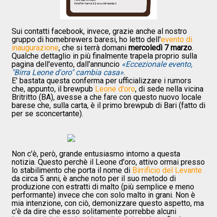
Sui contatti facebook, invece, grazie anche al nostro
gruppo di homebrewers baresi, ho letto dell'
evento di
inaugurazione
, che si terrà domani
mercoledì 7 marzo
.
Qualche dettaglio in più finalmente trapela proprio sulla
pagina dell'evento, dall'annuncio
«Eccezionale evento,
"Birra Leone d'oro" cambia casa»
.
E' bastata questa conferma per ufficializzare i rumors
che, appunto, il brewpub
Leone d'oro
, di sede nella vicina
Britritto (BA), avesse a che fare con questo nuovo locale
barese che, sulla carta, è il primo brewpub di Bari (fatto di
per se sconcertante).
Non c'è, però, grande entusiasmo intorno a questa
notizia. Questo perchè il Leone d'oro, attivo ormai presso
lo stabilimento che porta il nome di
Birrificio del Levante
da circa 5 anni, è anche noto per il suo metodo di
produzione con estratti di malto (più semplice e meno
performante) invece che con solo malto in grani. Non è
mia intenzione, con ciò, demonizzare questo aspetto, ma
c'è da dire che esso solitamente porrebbe alcuni