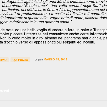
protagonisti, agli inizi degli anni 80, dell'entusiasmante movi
denominato "Renaissance". Una volta comuni negli Stati Unit
particolare nel Midwest, le Cream Ales rappresentano uno dei 
avvissuti al proibizionismo. La scelta del lievito e il controllo 
più importante di questo stile. Vaghe note di malto, discreta dolc
gera e rinfrescante in una giornata calda.”
 sete ed una bella voglia di andare a fare un salto a Trinitapo
 molto piacere l'interesse nel comunicare anche certe informazio
. Non lo vedo molto in giro, almeno nel panorama meridionale, pe
a d'occhio verso gli appassionati più esigenti ed incalliti.
in data
MAGGIO 18, 2012
PRIMO
QUI PUGLIA
docente