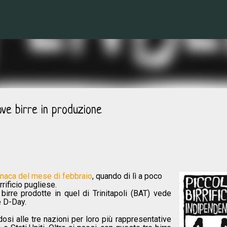
Passa ai contenuti principali
uove birre in produzione
naca del mese di febbraio
, quando di lì a poco
rificio pugliese.
irre prodotte in quel di Trinitapoli (BAT) vede
e D-Day.
dosi alle tre nazioni per loro più rappresentative