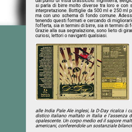
dal punto di vista brassicolo: Inghilterra, Belgio
si parla di birre molto diverse tra loro e con 
interpretazione. Bottiglie da 500 ml e 250 ml pe
ma con uno schema di fondo comune. Adesso 
tenendo questi formati e cercando di migliorar
l’offerta, sia in termini di birre, sia in termini di 
Grazie alla sua segnalazione, sono lieto di girar
curiosi, lettori o naviganti qualsiasi.
alle India Pale Ale inglesi, la D-Day ricalca i
distico italiano maltato in Italia e l'assenza
opalescente. Un corpo medio ed il sapore malt
americani, conferendole un sostanziale bilanci