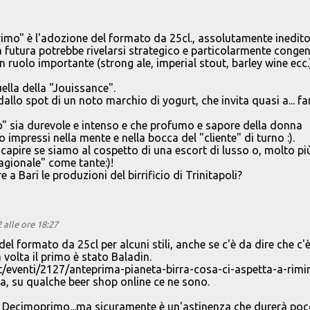
imo" è l'adozione del formato da 25cl., assolutamente inedito
 futura potrebbe rivelarsi strategico e particolarmente congen
a un ruolo importante (strong ale, imperial stout, barley wine ecc.)
ella della "Jouissance".
llo spot di un noto marchio di yogurt, che invita quasi a... fa
" sia durevole e intenso e che profumo e sapore della donna
impressi nella mente e nella bocca del "cliente" di turno :).
 capire se siamo al cospetto di una escort di lusso o, molto pi
gionale" come tante:)!
e a Bari le produzioni del birrificio di Trinitapoli?
alle ore 18:27
 del formato da 25cl per alcuni stili, anche se c'è da dire che c'è
volta il primo è stato Baladin.
t/eventi/2127/anteprima-pianeta-birra-cosa-ci-aspetta-a-rimin
, su qualche beer shop online ce ne sono.
i Decimoprimo...ma sicuramente è un'astinenza che durerà poco