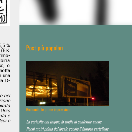
5,5 %
Post più popolari
(E.K.
rimo-
birra
co, o
chetta
n una
la D-
o nel
zione
irata
Birrbante, le prime impressioni
 Orzo
ata e
esi e
La curiosità era troppa, la voglia di conferme anche.
Pochi metri prima del locale eccolo il famoso cartellone