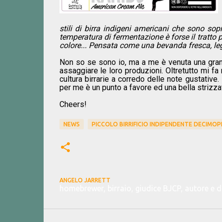
stili di birra indigeni americani che sono sopr
temperatura di fermentazione è forse il tratto 
colore... Pensata come una bevanda fresca, leg
Non so se sono io, ma a me è venuta una grande
assaggiare le loro produzioni. Oltretutto mi fa
cultura birrarie a corredo delle note gustative
per me è un punto a favore ed una bella strizzat
Cheers!
NEWS
PICCOLO BIRRIFICIO INDIPENDENTE DECIMO
ANGELO JARRETT
homebrewer, birraio, giudice BJCP, autore e 