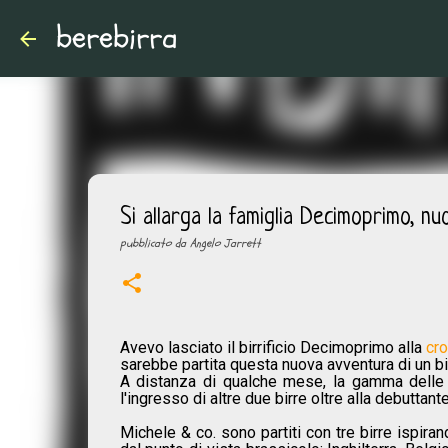
berebirra
Si allarga la famiglia Decimoprimo, n
pubblicato da
Angelo Jarrett
Avevo lasciato il birrificio Decimoprimo alla
cro
sarebbe partita questa nuova avventura di un bir
A distanza di qualche mese, la gamma delle b
l'ingresso di altre due birre oltre alla debuttant
Michele & co. sono partiti con tre birre ispiran