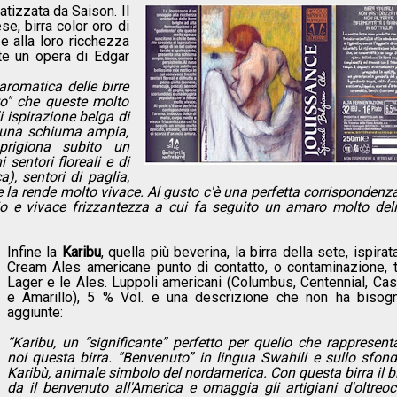
tizzata da Saison. Il
se, birra color oro di
e alla loro ricchezza
nte un opera di Edgar
romatica delle birre
to" che queste molto
i ispirazione belga di
a una schiuma ampia,
prigiona subito un
 sentori floreali e di
), sentori di paglia,
 la rende molto vivace. Al gusto c'è una perfetta corrispondenz
o e vivace frizzantezza a cui fa seguito un amaro molto deli
Infine la
Karibu
, quella più beverina, la birra della sete, ispirat
Cream Ales americane punto di contatto, o contaminazione, t
Lager e le Ales. Luppoli americani (Columbus, Centennial, Ca
e Amarillo), 5 % Vol. e una descrizione che non ha bisog
aggiunte:
“Karibu, un “significante” perfetto per quello che rappresent
noi questa birra. “Benvenuto” in lingua Swahili e sullo sfon
Karibù, animale simbolo del nordamerica. Con questa birra il bi
da il benvenuto all'America e omaggia gli artigiani d'oltreo