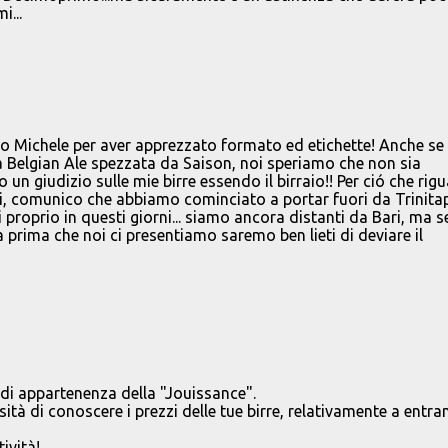
i...
zio Michele per aver apprezzato formato ed etichette! Anche se 
 Belgian Ale spezzata da Saison, noi speriamo che non sia
 un giudizio sulle mie birre essendo il birraio!! Per ció che rig
orni, comunico che abbiamo cominciato a portar fuori da Trinita
li proprio in questi giorni... siamo ancora distanti da Bari, ma s
prima che noi ci presentiamo saremo ben lieti di deviare il
e di appartenenza della "Jouissance".
ità di conoscere i prezzi delle tue birre, relativamente a entra
ività!