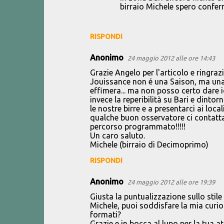
birraio Michele spero conferm
RISPONDI
Anonimo
24 maggio 2012 alle ore 14:43
Grazie Angelo per l'articolo e ringra
Jouissance non é una Saison, ma una
effimera... ma non posso certo dare io
invece la reperibilità su Bari e dint
le nostre birre e a presentarci ai loca
qualche buon osservatore ci contatta 
percorso programmato!!!!!
Un caro saluto.
Michele (birraio di Decimoprimo)
RISPONDI
Anonimo
24 maggio 2012 alle ore 19:39
Giusta la puntualizzazione sullo stil
Michele, puoi soddisfare la mia curios
formati?
Grazie e in bocca al lupo per la tua att