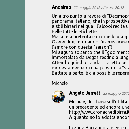
Anonimo
22 maggio 2012 alle ore 20:12
C
Un altro punto a favore di "Decimopr
o
panorama italiano, che in prospettiva
a stili birrari nei quali l'alcool recit
m
Belle tutte le etichette.
m
Ma la mia preferita è di gran lunga qu
Oserei dire, mutuando l'espressione da
e
l'amore con questa "saison"!
n
Mi auguro soltanto che il "godimento
immortalata da Degas restino a lungo 
t
Attendo quindi di andarci a letto per
i
modestamente, di una prostituta "sta
Battute a parte, è già possibile reperir
Michele
Angelo Jarrett
23 maggio 2012 
Michele, dici bene sull'utilità
un precedente ed ancora una 
http://www.cronachedibirra.i
A quanto so lo adotta ancora
In zona Bari ancora niente d