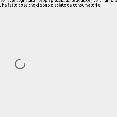
per aver segnalato i propri prezzi... da produttori, cerchiamo d
i, ha fatto cose che ci sono piaciute da consumatori e