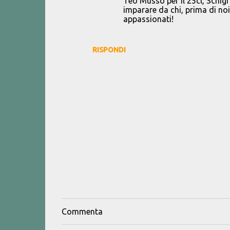
Teo Musso per il 25cl, Schigi 
imparare da chi, prima di no
appassionati!
RISPONDI
Commenta
P
o