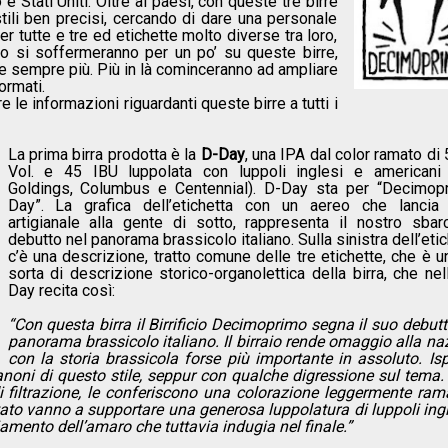
 e Stati Uniti. Oltre ai paesi, con queste tre birre
stili ben precisi, cercando di dare una personale
r tutte e tre ed etichette molto diverse tra loro,
si soffermeranno per un po’ su queste birre,
le sempre più. Più in là cominceranno ad ampliare
formati.
e le informazioni riguardanti queste birre a tutti i
La prima birra prodotta è la
D-Day
, una IPA dal color ramato di 
Vol. e 45 IBU luppolata con luppoli inglesi e americani 
Goldings, Columbus e Centennial). D-Day sta per “Decimop
Day”. La grafica dell’etichetta con un aereo che lancia 
artigianale alla gente di sotto, rappresenta il nostro sbar
debutto nel panorama brassicolo italiano. Sulla sinistra dell’eti
c’è una descrizione, tratto comune delle tre etichette, che è u
sorta di descrizione storico-organolettica della birra, che nel
Day recita così:
“Con questa birra il Birrificio Decimoprimo segna il suo debutt
panorama brassicolo italiano. Il birraio rende omaggio alla na
con la storia brassicola forse più importante in assoluto. Isp
 canoni di questo stile, seppur con qualche digressione sul tema.
 di filtrazione, le conferiscono una colorazione leggermente ram
ato vanno a supportare una generosa luppolatura di luppoli ingl
amento dell’amaro che tuttavia indugia nel finale.”