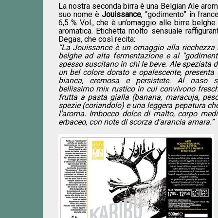
La nostra seconda birra è una Belgian Ale aroma
suo nome è
Jouissance
, “godimento” in france
6,5 % Vol., che è un’omaggio alle birre belghe 
aromatica. Etichetta molto sensuale raffigura
Degas, che così recita:
“La Jouissance è un omaggio alla ricchezza a
belghe ad alta fermentazione e al "godimen
spesso suscitano in chi le beve. Ale speziata d
un bel colore dorato e opalescente, present
bianca, cremosa e persistete. Al naso s
bellissimo mix rustico in cui convivono freschi
frutta a pasta gialla (banana, maracuja, pesca
spezie (coriandolo) e una leggera pepatura che
l’aroma. Imbocco dolce di malto, corpo medi
erbaceo, con note di scorza d'arancia amara.”