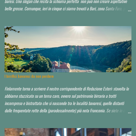
baresi. Uno slogan che recita la schiuma perfetta non può non creare aspettative
belle grosse. Comunque, ieri in cinque ci siamo trovati a Bari, zona Santa Fara, per
sbirciare il nuovo brewpub Birrbante (o Birbante...non ho ancora capito come lo
hanno chiamato). Ressa pazzesca ad una certa ora, e birra praticamente solo su
invito o conoscenza. Noi, non so in che modo, ma ce l'abbiamo fatta ad impietosire
qualcuno. Non abbiamo potuto capire neppure chi fosse il titolare, il birraio, il
proprietario, il socio...d'altro canto la serata non era quella ideale. Avrei voluto
approfondire. Locale molto grande, credo sui 200 coperti. Idea di ristorazione
leggera, niente di esagerato seppur dall'aspetto chic o "chiccoso". Arredamento in
stile moderno, niente panche appiccicose, banconi. Niente che pia...
I birrifici bavaresi da non perdere
Finlamente torna a scrivere il nostro corrispondente di Redazione Esteri: stavolta lo
abbiamo stuzzicato su un tema caro, ovvero sul patrimonio birrario a tratti
incompreso e bistrattato che si nasconde tra le località bavaresi, quelle distanti
dalle frequentate rotte della (paradossalmente) più nota Franconia. Se siete in cerca
di consigli per orientarvi al di là delle Alpi, è da leggere tutto d'un fiato. Finora ho
toccato un paio di tappe fuori Monaco, raccontandole qui . Spero di poter io stesso
approfondire nei prossimi anni. Partiamo da un assunto: a saper scegliere, in Baviera