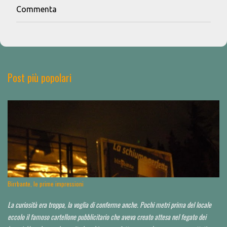
Commenta
P
o
s
t
a
u
n
Post più popolari
c
o
m
m
e
n
t
o
Birrbante, le prime impressioni
La curiosità era troppa, la voglia di conferme anche. Pochi metri prima del locale
eccolo il famoso cartellone pubblicitario che aveva creato attesa nel fegato dei