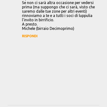
Se non ci sarà altra occasione per vedersi
m
prima (ma suppongo che ci sarà, visto che
m
saremo dalle tue zone per altri eventi)
rinnoviamo a te e a tutti i soci di luppulia
e
l'invito in birrificio.
n
A presto.
Michele (birraio Decimoprimo)
t
RISPONDI
i