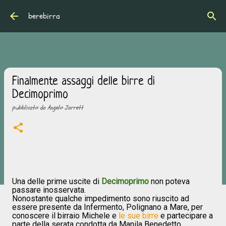
Passa ai contenuti principali
berebirra
Finalmente assaggi delle birre di
Decimoprimo
pubblicato da
Angelo Jarrett
Una delle prime uscite di
Decimoprimo
non poteva
passare inosservata.
Nonostante qualche impedimento sono riuscito ad
essere presente da Infermento, Polignano a Mare, per
conoscere il birraio Michele e
le sue birre
e partecipare a
parte della serata condotta da Manila Benedetto.