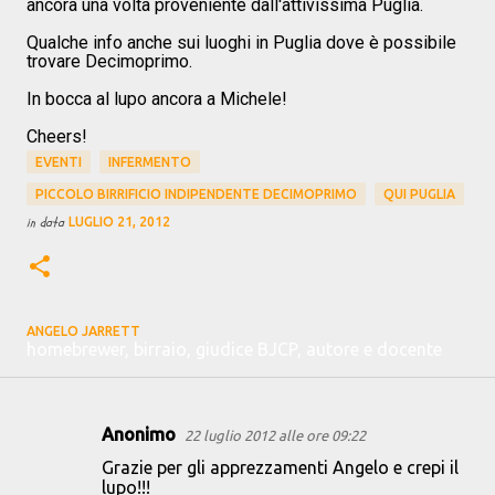
ancora una volta proveniente dall'attivissima Puglia.
Qualche info anche sui luoghi in Puglia dove è possibile
trovare Decimoprimo.
In bocca al lupo ancora a Michele!
Cheers!
EVENTI
INFERMENTO
PICCOLO BIRRIFICIO INDIPENDENTE DECIMOPRIMO
QUI PUGLIA
in data
LUGLIO 21, 2012
ANGELO JARRETT
homebrewer, birraio, giudice BJCP, autore e docente
Anonimo
22 luglio 2012 alle ore 09:22
C
Grazie per gli apprezzamenti Angelo e crepi il
o
lupo!!!