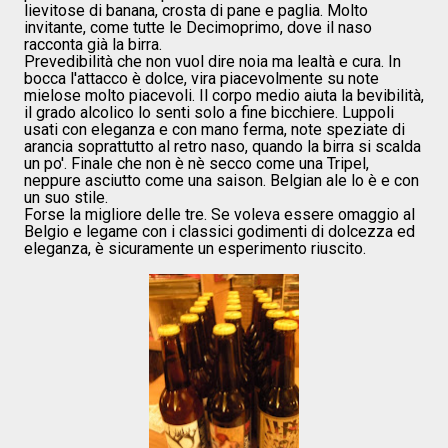
lievitose di banana, crosta di pane e paglia. Molto
invitante, come tutte le Decimoprimo, dove il naso
racconta già la birra.
Prevedibilità che non vuol dire noia ma lealtà e cura. In
bocca l'attacco è dolce, vira piacevolmente su note
mielose molto piacevoli. Il corpo medio aiuta la bevibilità,
il grado alcolico lo senti solo a fine bicchiere. Luppoli
usati con eleganza e con mano ferma, note speziate di
arancia soprattutto al retro naso, quando la birra si scalda
un po'. Finale che non è nè secco come una Tripel,
neppure asciutto come una saison. Belgian ale lo è e con
un suo stile.
Forse la migliore delle tre. Se voleva essere omaggio al
Belgio e legame con i classici godimenti di dolcezza ed
eleganza, è sicuramente un esperimento riuscito.