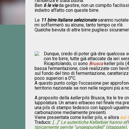
l'affluenza è stata buona.
Ben
6 le vie
da gestire, non un compito facilissi
indietro affatto con queste birre.
Le
11 birre italiane selezionate
saranno ruotate 
mi soffermerò su alcune, tanto tempo ce n'è.
Qualche bevuta di altre birre pugliesi sicuramen
Dunque, credo di poter già dire qualcosa su
con tre birre, tutte già attaccate da ieri sera
Ricapitolando, ci sono
Brusca
keller pils (
bassa fermentazione, cioè realizzate con lievi
sul fondo del tino di fermentazione, caratteriz
poco superiori a 0°C.
A questo punto colgo l'occasione per approfondir
territorio nazionale se non nelle regioni più a no
A proposito della
keller
pils Brusca, tra le tre 
luppolatura. Un amaro erbaceo nel finale ma pr
una pils di stampo tedesco con luppoli ugualme
carbonazione mediamente presenti.
Viene presentata come keller pils, e allora
sul 
Traduco:
[...]" Le autentiche Kellerbier hanno 
tipicamente servite "ungespunded" (stappate), 