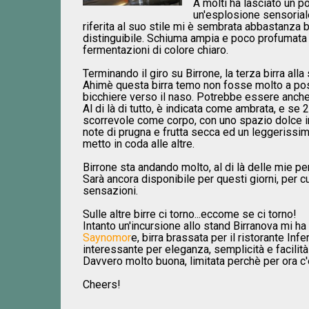
A molti ha lasciato un p
un'esplosione sensoriale
riferita al suo stile mi è sembrata abbastanza b
distinguibile. Schiuma ampia e poco profumata 
fermentazioni di colore chiaro.
Terminando il giro su Birrone, la terza birra alla
Ahimè questa birra temo non fosse molto a posto
bicchiere verso il naso. Potrebbe essere anche
Al di là di tutto, è indicata come ambrata, e 
scorrevole come corpo, con uno spazio dolce in
note di prugna e frutta secca ed un leggerissimo
metto in coda alle altre.
Birrone sta andando molto, al di là delle mie per
Sarà ancora disponibile per questi giorni, per c
sensazioni.
Sulle altre birre ci torno...eccome se ci torno!
Intanto un'incursione allo stand Birranova mi ha
Saynomor
e, birra brassata per il ristorante Inf
interessante per eleganza, semplicità e facilità
Davvero molto buona, limitata perchè per ora c'è
Cheers!