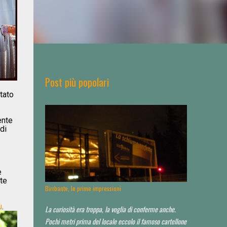
Post più popolari
ntato
ente
di
e
te
Birrbante, le prime impressioni
ù
.
La curiosità era troppa, la voglia di conferme anche.
Pochi metri prima del locale eccolo il famoso cartellone