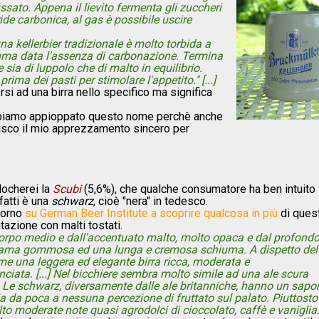
fissato. Appena il lievito fermenta gli zuccheri
dride carbonica, al gas è possibile uscire
a kellerbier tradizionale è molto torbida a
iuma data l'assenza di carbonazione. Termina
 sia di luppolo che di malto in equilibrio.
rima dei pasti per stimolare l'appetito." [...]
ersi ad una birra nello specifico ma significa
abbiamo appioppato questo nome perchè anche
adisco il mio apprezzamento sincero per
locherei la
Scubi
(5,6%), che qualche consumatore ha ben intuito
fatti è una
schwarz
, cioè "nera" in tedesco.
torno
su German Beer Institute a scoprire qualcosa in più
di ques
tazione con malti tostati.
 corpo medio e dall'accentuato malto, molto opaca e dal profond
trama gommosa ed una lunga e cremosa schiuma. A dispetto del
me una leggera ed elegante birra ricca, moderata e
iata. [...] Nel bicchiere sembra molto simile ad una ale scura
 Le schwarz, diversamente dalle ale britanniche, hanno un sapo
ia da poca a nessuna percezione di fruttato sul palato. Piuttosto 
moderate note quasi agrodolci di cioccolato, caffè e vaniglia. [