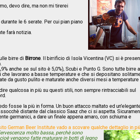
mo, devo dire, ma non mi tirerei
durante le 6 serate. Per cui pian piano
te farà notizia.
lle birre di
Birrone
. Il birrificio di Isola Vicentina (VC) si è prese
.
4,9% anche se sul sito è 5,0%), Scubi e Punto G. Sono tutte birre a
ti che lavorano a basse temperature e che si depositano solitam
zate da gusto pulito e maturate anche diversi mesi a temperature 
e qualcosa in più su questi stili, non sempre rintracciabili sul
rd.
credo fosse la più in forma. Un buon attacco maltato ed un'elegant
essocchè distante dal classico Saaz che ci si aspetta. Sicuramen
nte germanici, a dare un finale appena amaro, con schiuma e
sito German Beer Institute vado a scovare qualche dettaglio in pi
effervescenza molto bassa, perchè sono
cioè vengono fatte maturare in botti di legno