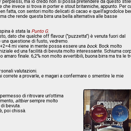
o' perplessi, ma io credo non si possa pretendere da questo stile
 che invece si trova in porter e stout britanniche, appunto. Per c
en fatta, con sentori molto delicati di cacao e quell'agrodolce be
ma che rende questa birra una bella alternativa alle basse
 spina è stata la
Punto G
.
, dato che qualche off flavour ("puzzetta") è venuta fuori dal
 una questione di fusto, vedremo.
se 2+2=4 mi viene in mente possa essere una
bock
. Bock molto
iziale ed una facilità di bevuta molto interessante. Schiuma cor
 amaro finale. 6,2% non molto avvertibili, buona birra ma tra le tr
sonali valutazioni.
ui correte a provarle, e magari a confermare o smentire le mie
 permesso di ritrovare un'ottima
ermento,
altbier
sempre molto
 di bevuta.
, poi chissà.