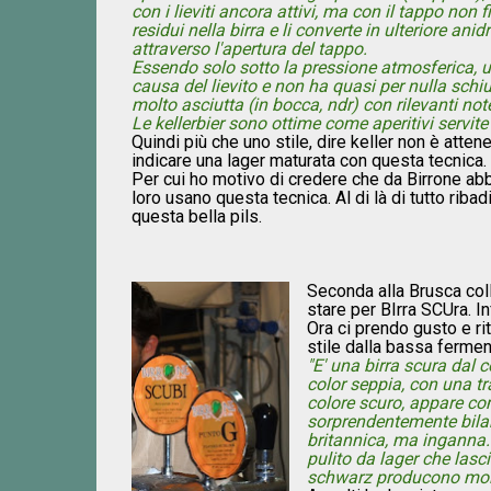
con i lieviti ancora attivi, ma con il tappo non 
residui nella birra e li converte in ulteriore ani
attraverso l'apertura del tappo.
Essendo solo sotto la pressione atmosferica, un
causa del lievito e non ha quasi per nulla sch
molto asciutta (in bocca, ndr) con rilevanti note
Le kellerbier sono ottime come aperitivi servite p
Quindi più che uno stile, dire keller non è atten
indicare una lager maturata con questa tecnica.
Per cui ho motivo di credere che da Birrone 
loro usano questa tecnica. Al di là di tutto rib
questa bella pils.
Seconda alla Brusca col
stare per BIrra SCUra. In
Ora ci prendo gusto e ri
stile dalla bassa fermen
"E' una birra scura dal
color seppia, con una 
colore scuro, appare co
sorprendentemente bilanc
britannica, ma inganna.
pulito da lager che lasc
schwarz producono molto 