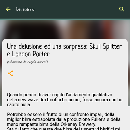
Passa ai contenuti principali
berebirra
Una delusione ed una sorpresa: Skull Splitter
e London Porter
pubblicato da
Angelo Jarrett
Quando penso di aver capito l'andamento qualitativo
della new wave dei birrifici britannici, forse ancora non ho
capito nulla.
Potrebbe essere il frutto di un confronto impari, della
miglior birra estrapolata dalla produzione Fuller's e della
meno rampante birra della Orkeney Brewery.
Sta di fatto che queste due birre dei rispettivi birrifici mi