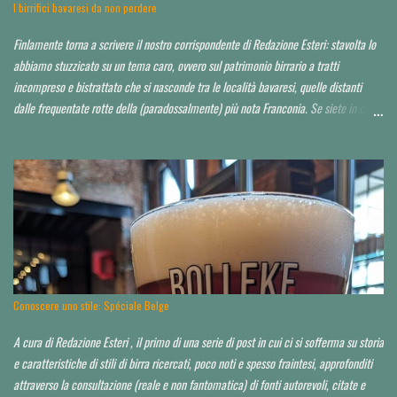
I birrifici bavaresi da non perdere
Finlamente torna a scrivere il nostro corrispondente di Redazione Esteri: stavolta lo
abbiamo stuzzicato su un tema caro, ovvero sul patrimonio birrario a tratti
incompreso e bistrattato che si nasconde tra le località bavaresi, quelle distanti
dalle frequentate rotte della (paradossalmente) più nota Franconia. Se siete in cerca
di consigli per orientarvi al di là delle Alpi, è da leggere tutto d'un fiato. Finora ho
toccato un paio di tappe fuori Monaco, raccontandole qui . Spero di poter io stesso
approfondire nei prossimi anni. Partiamo da un assunto: a saper scegliere, in Baviera
si beve mediamente bene, spesso anche molto bene, in alcuni casi perfino
eccezionalmente bene. La Baviera è il più esteso Land della Repubblica federale di
Germania e occupa la parte a sud-orientale del paese. Il territorio dello Stato è
suddiviso a sua volta in sette distretti governativi, che hanno ciascuno una città
capoluogo. Dal punto di vista dell’appassionato birrario italiano, si è già scritto d...
Conoscere uno stile: Spéciale Belge
A cura di Redazione Esteri , il primo di una serie di post in cui ci si sofferma su storia
e caratteristiche di stili di birra ricercati, poco noti e spesso fraintesi, approfonditi
attraverso la consultazione (reale e non fantomatica) di fonti autorevoli, citate e