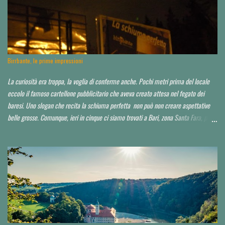
Birrbante, le prime impressioni
La curiosità era troppa, la voglia di conferme anche. Pochi metri prima del locale
eccolo il famoso cartellone pubblicitario che aveva creato attesa nel fegato dei
baresi. Uno slogan che recita la schiuma perfetta non può non creare aspettative
belle grosse. Comunque, ieri in cinque ci siamo trovati a Bari, zona Santa Fara, per
sbirciare il nuovo brewpub Birrbante (o Birbante...non ho ancora capito come lo
hanno chiamato). Ressa pazzesca ad una certa ora, e birra praticamente solo su
invito o conoscenza. Noi, non so in che modo, ma ce l'abbiamo fatta ad impietosire
qualcuno. Non abbiamo potuto capire neppure chi fosse il titolare, il birraio, il
proprietario, il socio...d'altro canto la serata non era quella ideale. Avrei voluto
approfondire. Locale molto grande, credo sui 200 coperti. Idea di ristorazione
leggera, niente di esagerato seppur dall'aspetto chic o "chiccoso". Arredamento in
stile moderno, niente panche appiccicose, banconi. Niente che pia...