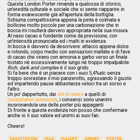
Questa London Porter rimanda a qualcosa di storico,
un'eredità culturale e sociale che si sente riapparire in
forma evanescente già all'apertura della bottiglia.
Schiuma compattissima appena la pinta è colmata e
bollicine molto piccole per una carbonazione che in
bocca mi risulterà davvero appropriata nella sua misura.
Al naso cacao e fondente come da previsione, con
un'intensità pronunciata ed i malti in evidenza.
In bocca è davvero da descrivere: attacco appena dolce
e rotondo, corpo medio con sensazioni maltate e di fave
di cacao che virano con armonia e garbo verso un finale
tostato nè eccessivamente lungo nè troppo impalpabile.
Rich, dark and complex
è il suo grido.
Si fa bere che è un piacere con i suoi 5,4%alc senza
troppo sovrastare il mio panzerotto, sgrassando il giusto
ed impartendo pause abbastanza veloci tra un sorso e
l'altro.
Un po' dappertutto, dai
siti di raters
a quelli di
consumatori autorevoli
, i consensi sono unanimi
incoronandola una delle porter più appaganti.
Di fronte a questa evidenza non posso che confermare
anche io il suo valore ed unirmi ai suoi fan.
Cheers!
DEGUSTAZIONI
FELIX
FULLER'S
ORKNEY
PORTER