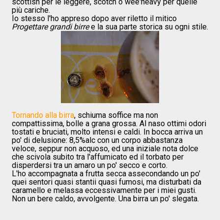
scottish per le leggere, scotch o wee'heavy per quelle
più cariche.
Io stesso l'ho appreso dopo aver riletto il mitico
Progettare grandi birre
e la sua parte storica su ogni stile.
Tornando alla birra
, schiuma soffice ma non
compattissima, bolle a grana grossa. Al naso ottimi odori
tostati e bruciati, molto intensi e caldi. In bocca arriva un
po' di delusione: 8,5%alc con un corpo abbastanza
veloce, seppur non acquoso, ed una iniziale nota dolce
che scivola subito tra l'affumicato ed il torbato per
disperdersi tra un amaro un po' secco e corto.
L'ho accompagnata a frutta secca assecondando un po'
quei sentori quasi stantii quasi fumosi, ma disturbati da
caramello e melassa eccessivamente per i miei gusti.
Non un bere caldo, avvolgente. Una birra un po' slegata.