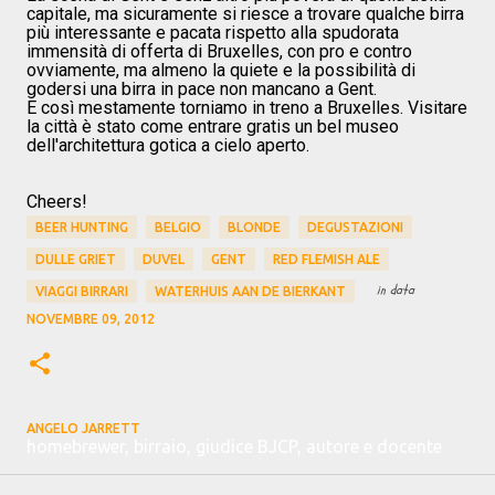
capitale, ma sicuramente si riesce a trovare qualche birra
più interessante e pacata rispetto alla spudorata
immensità di offerta di Bruxelles, con pro e contro
ovviamente, ma almeno la quiete e la possibilità di
godersi una birra in pace non mancano a Gent.
E così mestamente torniamo in treno a Bruxelles. Visitare
la città è stato come entrare gratis un bel museo
dell'architettura gotica a cielo aperto.
Cheers!
BEER HUNTING
BELGIO
BLONDE
DEGUSTAZIONI
DULLE GRIET
DUVEL
GENT
RED FLEMISH ALE
in data
VIAGGI BIRRARI
WATERHUIS AAN DE BIERKANT
NOVEMBRE 09, 2012
ANGELO JARRETT
homebrewer, birraio, giudice BJCP, autore e docente