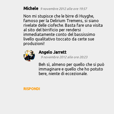
Michele
9 novembre 2012 alle ore 19:57
C
Non mi stupisce che le birre di Huyghe,
o
famoso per la Delirium Tremens, si siano
rivelate delle ciofeche. Basta fare una visita
m
al sito del birrificio per rendersi
m
immediatamente conto del bassissimo
livello qualitativo toccato da certe sue
e
produzioni!
n
Angelo Jarrett
t
9 novembre 2012 alle ore 20:23
i
Beh sì, almeno per quello che si può
immaginare e quello che ho potuto
bere, niente di eccezionale.
RISPONDI