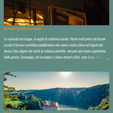
t
o
Birrbante, le prime impressioni
La curiosità era troppa, la voglia di conferme anche. Pochi metri prima del locale
eccolo il famoso cartellone pubblicitario che aveva creato attesa nel fegato dei
baresi. Uno slogan che recita la schiuma perfetta non può non creare aspettative
belle grosse. Comunque, ieri in cinque ci siamo trovati a Bari, zona Santa Fara, per
sbirciare il nuovo brewpub Birrbante (o Birbante...non ho ancora capito come lo
hanno chiamato). Ressa pazzesca ad una certa ora, e birra praticamente solo su
invito o conoscenza. Noi, non so in che modo, ma ce l'abbiamo fatta ad impietosire
qualcuno. Non abbiamo potuto capire neppure chi fosse il titolare, il birraio, il
proprietario, il socio...d'altro canto la serata non era quella ideale. Avrei voluto
approfondire. Locale molto grande, credo sui 200 coperti. Idea di ristorazione
leggera, niente di esagerato seppur dall'aspetto chic o "chiccoso". Arredamento in
stile moderno, niente panche appiccicose, banconi. Niente che pia...