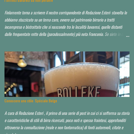
I birrifici bavaresi da non perdere
Finlamente torna a scrivere il nostro corrispondente di Redazione Esteri: stavolta lo
abbiamo stuzzicato su un tema caro, ovvero sul patrimonio birrario a tratti
incompreso e bistrattato che si nasconde tra le località bavaresi, quelle distanti
dalle frequentate rotte della (paradossalmente) più nota Franconia. Se siete in cerca
di consigli per orientarvi al di là delle Alpi, è da leggere tutto d'un fiato. Finora ho
toccato un paio di tappe fuori Monaco, raccontandole qui . Spero di poter io stesso
approfondire nei prossimi anni. Partiamo da un assunto: a saper scegliere, in Baviera
si beve mediamente bene, spesso anche molto bene, in alcuni casi perfino
eccezionalmente bene. La Baviera è il più esteso Land della Repubblica federale di
Germania e occupa la parte a sud-orientale del paese. Il territorio dello Stato è
suddiviso a sua volta in sette distretti governativi, che hanno ciascuno una città
capoluogo. Dal punto di vista dell’appassionato birrario italiano, si è già scritto d...
Conoscere uno stile: Spéciale Belge
A cura di Redazione Esteri , il primo di una serie di post in cui ci si sofferma su storia
e caratteristiche di stili di birra ricercati, poco noti e spesso fraintesi, approfonditi
attraverso la consultazione (reale e non fantomatica) di fonti autorevoli, citate e