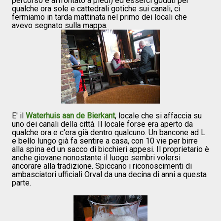
percorso è affrontato a piedi) ed esserci goduti per
qualche ora sole e cattedrali gotiche sui canali, ci
fermiamo in tarda mattinata nel primo dei locali che
avevo segnato sulla mappa.
E' il
Waterhuis aan de Bierkant
, locale che si affaccia su
uno dei canali della città. Il locale forse era aperto da
qualche ora e c'era già dentro qualcuno. Un bancone ad L
e bello lungo già fa sentire a casa, con 10 vie per birre
alla spina ed un sacco di bicchieri appesi. Il proprietario è
anche giovane nonostante il luogo sembri volersi
ancorare alla tradizione. Spiccano i riconoscimenti di
ambasciatori ufficiali Orval da una decina di anni a questa
parte.