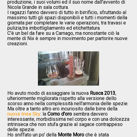
produzione, i suoi volumi ed il suo nome dall'avvento di
Nicola Grande in sala cottura.
I ragazzi fanno davvero di tutto in birrificio, sfruttando al
massimo tutti gli spazi disponibili e tutti i momenti della
giornata per completare le varie operazioni, tra travasi e
pulizia,tra imbottigliamento ed etichettatura.
C'è un bel da fare su a Carnago, ma nonostante ciò la
mente di Nix è sempre in movimento per partorire nuove
creazioni.
Ho avuto modo di assaggiare la nuova
Rusca 2013
,
ulteriormente migliorata rispetto alla versione dello
scorso anno nella complessità nell'armonia delle spezie.
Ma oltre a tanto altro ero incuriosito dalle birre della
nuova linea Sky
: la
Corno d'oro
sembra davvero
interessante, morbidissima nel corpo e con una dolcezza
intrinseca che non stufa grazie al sagace contrappeso
delle spezie.
Ho sniffato un po' della
Monte Moro
che è stata