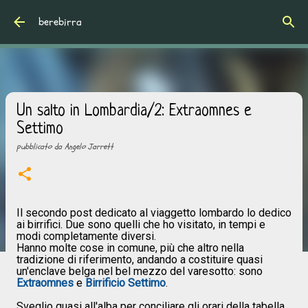
Passa ai contenuti principali
berebirra
Un salto in Lombardia/2: Extraomnes e
Settimo
pubblicato da
Angelo Jarrett
Il secondo post dedicato al viaggetto lombardo lo dedico
ai birrifici. Due sono quelli che ho visitato, in tempi e
modi completamente diversi.
Hanno molte cose in comune, più che altro nella
tradizione di riferimento, andando a costituire quasi
un'enclave belga nel bel mezzo del varesotto: sono
Extraomnes
e
Birrificio Settimo
.
Sveglio quasi all'alba per conciliare gli orari della tabella