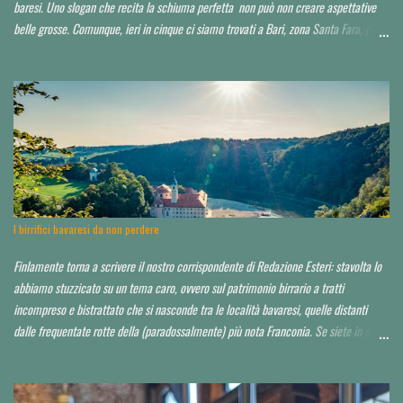
baresi. Uno slogan che recita la schiuma perfetta non può non creare aspettative
belle grosse. Comunque, ieri in cinque ci siamo trovati a Bari, zona Santa Fara, per
sbirciare il nuovo brewpub Birrbante (o Birbante...non ho ancora capito come lo
hanno chiamato). Ressa pazzesca ad una certa ora, e birra praticamente solo su
invito o conoscenza. Noi, non so in che modo, ma ce l'abbiamo fatta ad impietosire
qualcuno. Non abbiamo potuto capire neppure chi fosse il titolare, il birraio, il
proprietario, il socio...d'altro canto la serata non era quella ideale. Avrei voluto
approfondire. Locale molto grande, credo sui 200 coperti. Idea di ristorazione
leggera, niente di esagerato seppur dall'aspetto chic o "chiccoso". Arredamento in
stile moderno, niente panche appiccicose, banconi. Niente che pia...
I birrifici bavaresi da non perdere
Finlamente torna a scrivere il nostro corrispondente di Redazione Esteri: stavolta lo
abbiamo stuzzicato su un tema caro, ovvero sul patrimonio birrario a tratti
incompreso e bistrattato che si nasconde tra le località bavaresi, quelle distanti
dalle frequentate rotte della (paradossalmente) più nota Franconia. Se siete in cerca
di consigli per orientarvi al di là delle Alpi, è da leggere tutto d'un fiato. Finora ho
toccato un paio di tappe fuori Monaco, raccontandole qui . Spero di poter io stesso
approfondire nei prossimi anni. Partiamo da un assunto: a saper scegliere, in Baviera