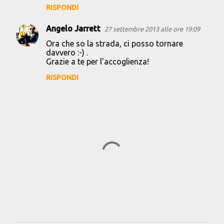
m
RISPONDI
e
Angelo Jarrett
27 settembre 2013 alle ore 19:09
n
Ora che so la strada, ci posso tornare
t
davvero :-) .
Grazie a te per l'accoglienza!
i
RISPONDI