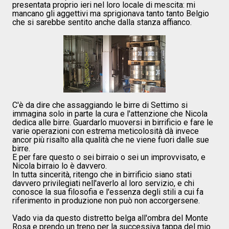
presentata proprio ieri nel loro locale di mescita: mi
mancano gli aggettivi ma sprigionava tanto tanto Belgio
che si sarebbe sentito anche dalla stanza affianco.
C'è da dire che assaggiando le birre di Settimo si
immagina solo in parte la cura e l'attenzione che Nicola
dedica alle birre. Guardarlo muoversi in birrificio e fare le
varie operazioni con estrema meticolosità dà invece
ancor più risalto alla qualità che ne viene fuori dalle sue
birre.
E per fare questo o sei birraio o sei un improvvisato, e
Nicola birraio lo è davvero.
In tutta sincerità, ritengo che in birrificio siano stati
davvero privilegiati nell'averlo al loro servizio, e chi
conosce la sua filosofia e l'essenza degli stili a cui fa
riferimento in produzione non può non accorgersene.
Vado via da questo distretto belga all'ombra del Monte
Rosa e prendo un treno per la successiva tappa del mio