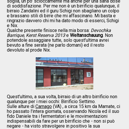
soglia, un po' scioccamente ma anche per una sana dose
di soddisfazione. Per me non è un birrificio qualunque, il
birraio Zandalini ed il guru Schigi non sbagliano un colpo
e brassano stili di birre che mi affascinano. Mi basta e
ringrazio davvero chi mi ha dato modo di esserci, Schigi
e Nix.
Qualche presente finisce nella mia borsa:
Devochka
Barrique
,
Kerst Reserva 2013
e
Weltanschauung
. Non
potendole assaggiare tutte, solo quest'ultima avrei
bevuto a fine serata (ne parlo domani) ed il resto
devoluto al prode Nix.
Quest'ultimo, a sua volta, birraio di un altro birrificio non
qualunque per i miei occhi: Birrificio Settimo.
Sulle alture di
Carnago
(VA) , a circa 15 km da Marnate, ci
ho passato l'intera giornata, osservando Nicola ed il suo
fido Daniele tra i fermentatori e le movimentazioni
indispensabili da fare per un birrificio che - non si può
negare - ha visto stravolgere in positivo la sua