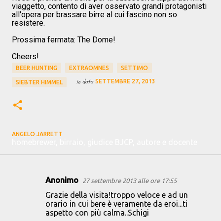
viaggetto, contento di aver osservato grandi protagonisti
all'opera per brassare birre al cui fascino non so
resistere.
Prossima fermata: The Dome!
Cheers!
BEER HUNTING
EXTRAOMNES
SETTIMO
in data
SETTEMBRE 27, 2013
SIEBTER HIMMEL
ANGELO JARRETT
homebrewer, birraio, giudice BJCP, autore e docente
Anonimo
27 settembre 2013 alle ore 17:55
C
Grazie della visita!troppo veloce e ad un
o
orario in cui bere è veramente da eroi...ti
aspetto con più calma..Schigi
m