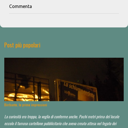
Commenta
P
o
s
t
a
u
n
Post più popolari
c
o
m
m
e
n
t
o
Birrbante, le prime impressioni
La curiosità era troppa, la voglia di conferme anche. Pochi metri prima del locale
eccolo il famoso cartellone pubblicitario che aveva creato attesa nel fegato dei