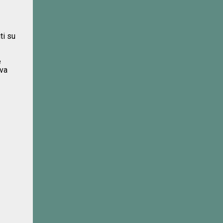
ti su
e
iva