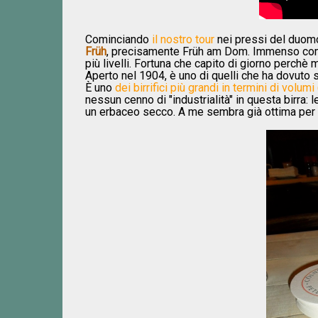
Cominciando
il nostro tour
nei pressi del duomo,
Früh
, precisamente Früh am Dom. Immenso come i
più livelli. Fortuna che capito di giorno perchè 
Aperto nel 1904, è uno di quelli che ha dovuto 
È uno
dei birrifici più grandi in termini di volum
nessun cenno di "industrialità" in questa birra: 
un erbaceo secco. A me sembra già ottima per