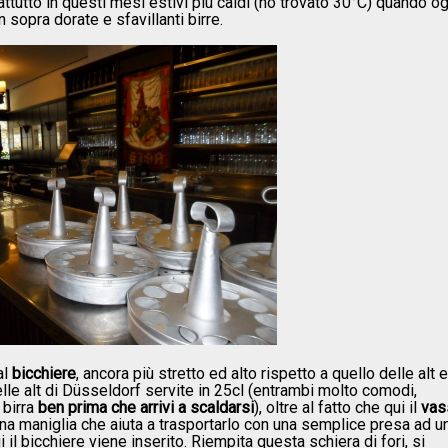
utto in questi mesi estivi più caldi (ho trovato 30°C) quando og
 sopra dorate e sfavillanti birre.
al
bicchiere
, ancora più stretto ed alto rispetto a quello delle alt e
elle alt di Düsseldorf servite in 25cl (entrambi molto comodi,
 birra
ben prima che arrivi a scaldarsi
), oltre al fatto che qui il
vas
na maniglia che aiuta a trasportarlo con una semplice presa ad u
i il bicchiere viene inserito. Riempita questa schiera di fori, si