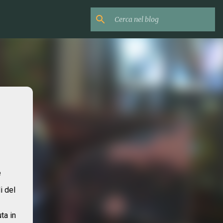
e
i del
ta in