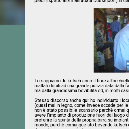
piedi rispetto alla maltrattata Düsseldorf) in ce
Lo sappiamo, le kölsch sono il fiore all'occhiel
maltati docili ad una grande pulizia data dalla f
ma dalla grandissima bevibilità ed, in molti casi
Stesso discorso anche qui: ho individuato i local
(quasi mai in legno, come invece accade per le al
non è stato possibile scansarlo perchè ormai q
avere l'impianto di produzione fuori dal luogo d
preferire la spinta della propria birra su impiant
mondo, perchè comunque sto bevendo kölsch dire