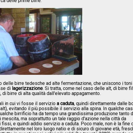
rca delle prime birre.
lo delle birre tedesche ad alte fermentazione, che uniscono i toni
ase di
lagerizzazione
. Si tratta, come nel caso delle alt, di birre fi
, di birre di alta qualità dall'elevato appagamento.
i in cui vi fosse il servizio
a caduta
, quindi direttamente dalle bo
t), evitando il più possibile il servizio alla spina. In qualche ca
ualche birrificio ha da tempo una grandissima produzione tanto 
i mescita, ma soprattutto un tale raggio d'azione nella città da
i fissi, e quindi addio servizio a caduta. Poco male, non è la fine 
ttamente nel loro luogo natio e di sicuro di giovane età, fres