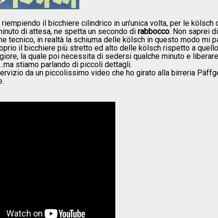
te riempiendo il bicchiere cilindrico in un'unica volta, per le kölsch
minuto di attesa, ne spetta un secondo di
rabbocco
. Non saprei d
he tecnico, in realtà la schiuma delle kölsch in questo modo mi p
prio il bicchiere più stretto ed alto delle kölsch rispetto a quell
giore, la quale poi necessita di sedersi qualche minuto e liberar
...ma stiamo parlando di piccoli dettagli.
ervizio da un piccolissimo video che ho girato alla birreria Päffg
e.