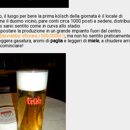
 il luogo per bere la prima kölsch della giornata è il locale di
l duomo vicino, pare conti circa 1000 posti a sedere, distribui
mi sarei sentito come in curva allo stadio.
spostare la produzione in un grande impianto fuori dal centro.
i (dovrebbe sfiorare i 500.000hl !)
, ma non ho sentito praticament
leggera gasatura, aromi di
paglia
e leggeri di
miele
, a chiudere arr
 cominciare!