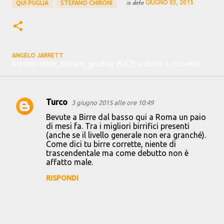
in data
GIUGNO 03, 2015
QUI PUGLIA
STEFANO CHIRONI
ANGELO JARRETT
homebrewer, birraio, giudice BJCP, autore e docente
Turco
3 giugno 2015 alle ore 10:49
C
Bevute a Birre dal basso qui a Roma un paio
o
di mesi fa. Tra i migliori birrifici presenti
(anche se il livello generale non era granché).
m
Come dici tu birre corrette, niente di
m
trascendentale ma come debutto non è
affatto male.
e
n
RISPONDI
t
i