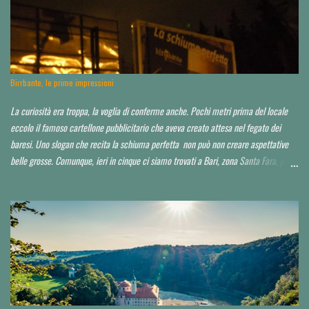
t
o
Birrbante, le prime impressioni
La curiosità era troppa, la voglia di conferme anche. Pochi metri prima del locale
eccolo il famoso cartellone pubblicitario che aveva creato attesa nel fegato dei
baresi. Uno slogan che recita la schiuma perfetta non può non creare aspettative
belle grosse. Comunque, ieri in cinque ci siamo trovati a Bari, zona Santa Fara, per
sbirciare il nuovo brewpub Birrbante (o Birbante...non ho ancora capito come lo
hanno chiamato). Ressa pazzesca ad una certa ora, e birra praticamente solo su
invito o conoscenza. Noi, non so in che modo, ma ce l'abbiamo fatta ad impietosire
qualcuno. Non abbiamo potuto capire neppure chi fosse il titolare, il birraio, il
proprietario, il socio...d'altro canto la serata non era quella ideale. Avrei voluto
approfondire. Locale molto grande, credo sui 200 coperti. Idea di ristorazione
leggera, niente di esagerato seppur dall'aspetto chic o "chiccoso". Arredamento in
stile moderno, niente panche appiccicose, banconi. Niente che pia...