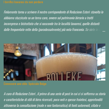
I birrifici bavaresi da non perdere
Finlamente torna a scrivere il nostro corrispondente di Redazione Esteri: stavolta lo
abbiamo stuzzicato su un tema caro, ovvero sul patrimonio birrario a tratti
incompreso e bistrattato che si nasconde tra le località bavaresi, quelle distanti
dalle frequentate rotte della (paradossalmente) più nota Franconia. Se siete in cerca
di consigli per orientarvi al di là delle Alpi, è da leggere tutto d'un fiato. Finora ho
toccato un paio di tappe fuori Monaco, raccontandole qui . Spero di poter io stesso
approfondire nei prossimi anni. Partiamo da un assunto: a saper scegliere, in Baviera
si beve mediamente bene, spesso anche molto bene, in alcuni casi perfino
eccezionalmente bene. La Baviera è il più esteso Land della Repubblica federale di
Germania e occupa la parte a sud-orientale del paese. Il territorio dello Stato è
suddiviso a sua volta in sette distretti governativi, che hanno ciascuno una città
capoluogo. Dal punto di vista dell’appassionato birrario italiano, si è già scritto d...
Conoscere uno stile: Spéciale Belge
A cura di Redazione Esteri , il primo di una serie di post in cui ci si sofferma su storia
e caratteristiche di stili di birra ricercati, poco noti e spesso fraintesi, approfonditi
attraverso la consultazione (reale e non fantomatica) di fonti autorevoli, citate e