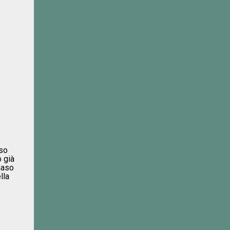
 so
o già
naso
lla