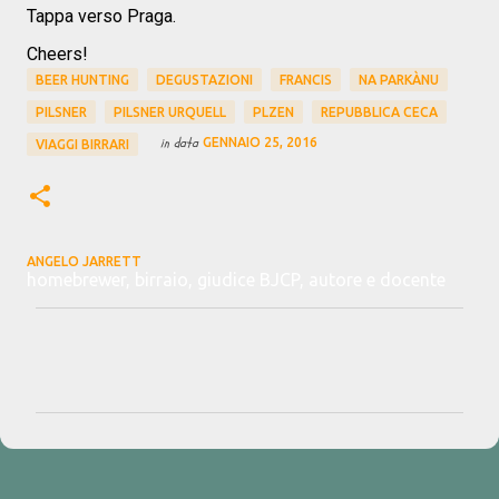
Tappa verso Praga.
Cheers!
BEER HUNTING
DEGUSTAZIONI
FRANCIS
NA PARKÀNU
PILSNER
PILSNER URQUELL
PLZEN
REPUBBLICA CECA
in data
GENNAIO 25, 2016
VIAGGI BIRRARI
ANGELO JARRETT
homebrewer, birraio, giudice BJCP, autore e docente
C
o
m
m
e