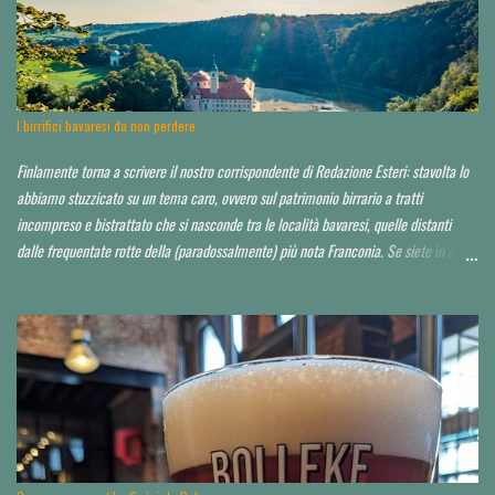
proprietario, il socio...d'altro canto la serata non era quella ideale. Avrei voluto
approfondire. Locale molto grande, credo sui 200 coperti. Idea di ristorazione
leggera, niente di esagerato seppur dall'aspetto chic o "chiccoso". Arredamento in
stile moderno, niente panche appiccicose, banconi. Niente che pia...
I birrifici bavaresi da non perdere
Finlamente torna a scrivere il nostro corrispondente di Redazione Esteri: stavolta lo
abbiamo stuzzicato su un tema caro, ovvero sul patrimonio birrario a tratti
incompreso e bistrattato che si nasconde tra le località bavaresi, quelle distanti
dalle frequentate rotte della (paradossalmente) più nota Franconia. Se siete in cerca
di consigli per orientarvi al di là delle Alpi, è da leggere tutto d'un fiato. Finora ho
toccato un paio di tappe fuori Monaco, raccontandole qui . Spero di poter io stesso
approfondire nei prossimi anni. Partiamo da un assunto: a saper scegliere, in Baviera
si beve mediamente bene, spesso anche molto bene, in alcuni casi perfino
eccezionalmente bene. La Baviera è il più esteso Land della Repubblica federale di
Germania e occupa la parte a sud-orientale del paese. Il territorio dello Stato è
suddiviso a sua volta in sette distretti governativi, che hanno ciascuno una città
capoluogo. Dal punto di vista dell’appassionato birrario italiano, si è già scritto d...