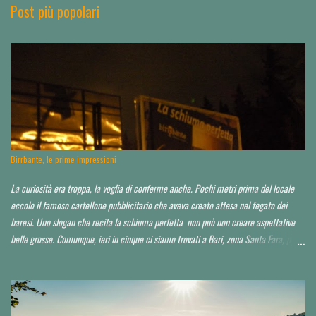
n
Post più popolari
t
i
Birrbante, le prime impressioni
La curiosità era troppa, la voglia di conferme anche. Pochi metri prima del locale
eccolo il famoso cartellone pubblicitario che aveva creato attesa nel fegato dei
baresi. Uno slogan che recita la schiuma perfetta non può non creare aspettative
belle grosse. Comunque, ieri in cinque ci siamo trovati a Bari, zona Santa Fara, per
sbirciare il nuovo brewpub Birrbante (o Birbante...non ho ancora capito come lo
hanno chiamato). Ressa pazzesca ad una certa ora, e birra praticamente solo su
invito o conoscenza. Noi, non so in che modo, ma ce l'abbiamo fatta ad impietosire
qualcuno. Non abbiamo potuto capire neppure chi fosse il titolare, il birraio, il