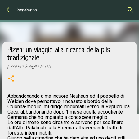
Passa ai contenuti principali
berebirra
Plzen: un viaggio alla ricerca della pils
tradizionale
pubblicato da
Angelo Jarrett
Abbandonando a malincuore Neuhaus ed il paesello di
Weiden dove pernottavo, rincasato a bordo della
Colonna-mobile, mi dirigo l'indomani verso la Repubblica
Ceca, abbandonando dopo 1 mese quella accogliente
Germania che ho imparato a conoscere meglio.
Le ore di treno sono circa tre e servono per scollinare
dall'Alto Palatinato alla Boemia, attraversando tratti di
foreste interminabili.
Giungo nella cittadina che ha dato vita ad uno degli stili