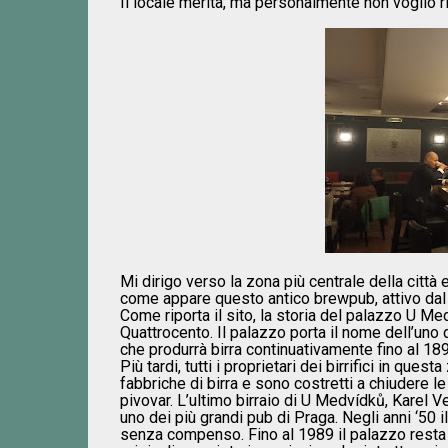
Il locale merita, ma personalmente non voglio rin
Mi dirigo verso la zona più centrale della città 
come appare questo antico brewpub, attivo dal
Come riporta il sito, la storia del palazzo U Med
Quattrocento. Il palazzo porta il nome dell’uno 
che produrrà birra continuativamente fino al 189
Più tardi, tutti i proprietari dei birrifici in q
fabbriche di birra e sono costretti a chiudere le 
pivovar. L’ultimo birraio di U Medvídků, Karel Ve
uno dei più grandi pub di Praga. Negli anni ‘50 i
senza compenso. Fino al 1989 il palazzo resta i