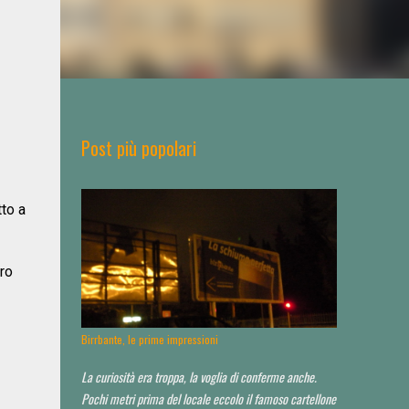
Post più popolari
to a
tro
Birrbante, le prime impressioni
La curiosità era troppa, la voglia di conferme anche.
Pochi metri prima del locale eccolo il famoso cartellone