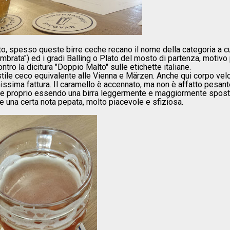
o, spesso queste birre ceche recano il nome della categoria a cu
ambrata") ed i gradi Balling o Plato del mosto di partenza, motivo
tro la dicitura "Doppio Malto" sulle etichette italiane.
stile ceco equivalente alle Vienna e Märzen. Anche qui corpo vel
ssima fattura. Il caramello è accennato, ma non è affatto pesant
rse proprio essendo una birra leggermente e maggiormente spost
te una certa nota pepata, molto piacevole e sfiziosa.