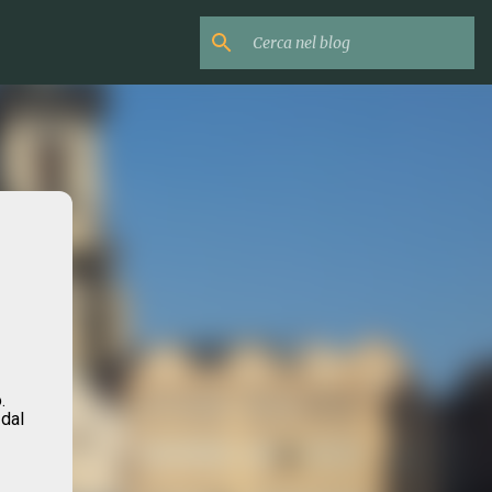
.
 dal