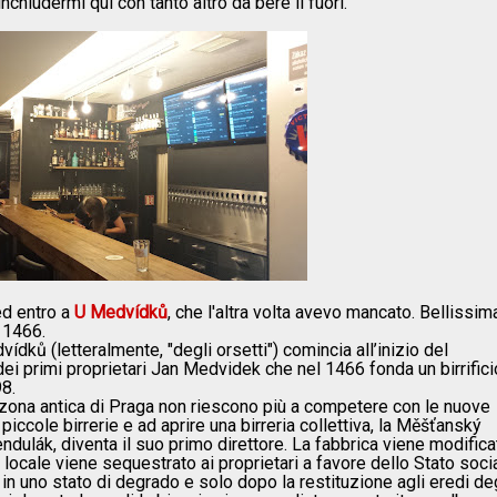
chiudermi qui con tanto altro da bere lì fuori.
ed entro a
U Medvídků
, che l'altra volta avevo mancato. Bellissim
 1466.
vídků (letteralmente, "degli orsetti") comincia all’inizio del
dei primi proprietari Jan Medvidek che nel 1466 fonda un birrifici
8.
uesta zona antica di Praga non riescono più a competere con le nuove
piccole birrerie e ad aprire una birreria collettiva, la Měšťanský
ndulák, diventa il suo primo direttore. La fabbrica viene modifica
l locale viene sequestrato ai proprietari a favore dello Stato soci
n uno stato di degrado e solo dopo la restituzione agli eredi deg