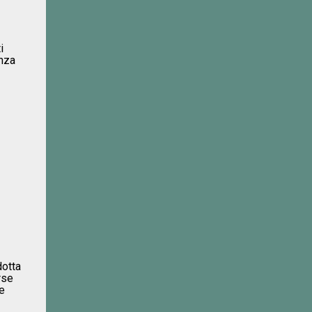
i
enza
dotta
rse
e