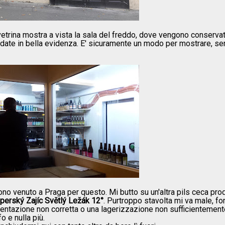
 vetrina mostra a vista la sala del freddo, dove vengono conservat
 con date in bella evidenza. E' sicuramente un modo per mostrare, s
no venuto a Praga per questo. Mi butto su un'altra pils ceca pro
perský Zajíc Světlý Ležák 12°
. Purtroppo stavolta mi va male, fo
rmentazione non corretta o una lagerizzazione non sufficientement
 e nulla più.