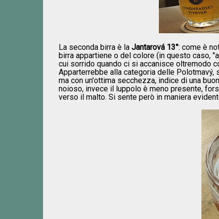
La seconda birra è la
Jantarová 13°
: come è not
birra appartiene o del colore (in questo caso, "
cui sorrido quando ci si accanisce oltremodo con
Apparterrebbe alla categoria delle Polotmavý, 
ma con un'ottima secchezza, indice di una buoni
noioso, invece il luppolo è meno presente, fo
verso il malto. Si sente però in maniera eviden