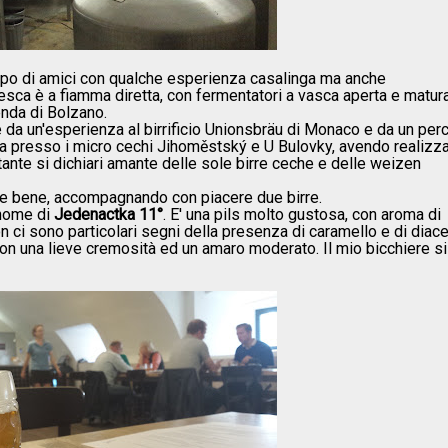
gruppo di amici con qualche esperienza casalinga ma anche
desca è a fiamma diretta, con fermentatori a vasca aperta e matura
enda di Bolzano.
e da un'esperienza al birrificio Unionsbräu di Monaco e da un per
a presso i micro cechi Jihoměstský e U Bulovky, avendo realizz
tante si dichiari amante delle sole birre ceche e delle weizen
e bene, accompagnando con piacere due birre.
 nome di
Jedenactka 11°
. E' una pils molto gustosa, con aroma di
 ci sono particolari segni della presenza di caramello e di diacet
 con una lieve cremosità ed un amaro moderato. Il mio bicchiere si