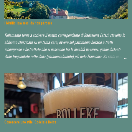
leggera, niente di esagerato seppur dall'aspetto chic o "chiccoso". Arredamento in
stile moderno, niente panche appiccicose, banconi. Niente che pia...
I birrifici bavaresi da non perdere
Finlamente torna a scrivere il nostro corrispondente di Redazione Esteri: stavolta lo
abbiamo stuzzicato su un tema caro, ovvero sul patrimonio birrario a tratti
incompreso e bistrattato che si nasconde tra le località bavaresi, quelle distanti
dalle frequentate rotte della (paradossalmente) più nota Franconia. Se siete in cerca
di consigli per orientarvi al di là delle Alpi, è da leggere tutto d'un fiato. Finora ho
toccato un paio di tappe fuori Monaco, raccontandole qui . Spero di poter io stesso
approfondire nei prossimi anni. Partiamo da un assunto: a saper scegliere, in Baviera
si beve mediamente bene, spesso anche molto bene, in alcuni casi perfino
eccezionalmente bene. La Baviera è il più esteso Land della Repubblica federale di
Germania e occupa la parte a sud-orientale del paese. Il territorio dello Stato è
suddiviso a sua volta in sette distretti governativi, che hanno ciascuno una città
capoluogo. Dal punto di vista dell’appassionato birrario italiano, si è già scritto d...
Conoscere uno stile: Spéciale Belge