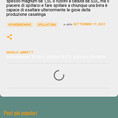
spesso magnum da 1,5L o fustini a caduta da 5,0L, ma il
piacere di spillarsi e fare spillare a chiunque una birra è
capace di esaltare ulteriormente le gioie della
produzione casalinga.
in data
SETTEMBRE 17, 2021
HOMEBREWING
SPILLATURA
ANGELO JARRETT
homebrewer, birraio, giudice BJCP, autore e docente
C
o
m
m
e
n
Post più popolari
t