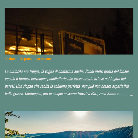
i
Birrbante, le prime impressioni
La curiosità era troppa, la voglia di conferme anche. Pochi metri prima del locale
eccolo il famoso cartellone pubblicitario che aveva creato attesa nel fegato dei
baresi. Uno slogan che recita la schiuma perfetta non può non creare aspettative
belle grosse. Comunque, ieri in cinque ci siamo trovati a Bari, zona Santa Fara, per
sbirciare il nuovo brewpub Birrbante (o Birbante...non ho ancora capito come lo
hanno chiamato). Ressa pazzesca ad una certa ora, e birra praticamente solo su
invito o conoscenza. Noi, non so in che modo, ma ce l'abbiamo fatta ad impietosire
qualcuno. Non abbiamo potuto capire neppure chi fosse il titolare, il birraio, il
proprietario, il socio...d'altro canto la serata non era quella ideale. Avrei voluto
approfondire. Locale molto grande, credo sui 200 coperti. Idea di ristorazione