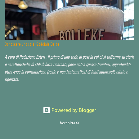
si beve mediamente bene, spesso anche molto bene, in alcuni casi perfino
eccezionalmente bene. La Baviera è il più esteso Land della Repubblica federale di
Germania e occupa la parte a sud-orientale del paese. Il territorio dello Stato è
suddiviso a sua volta in sette distretti governativi, che hanno ciascuno una città
capoluogo. Dal punto di vista dell’appassionato birrario italiano, si è già scritto d...
Conoscere uno stile: Spéciale Belge
A cura di Redazione Esteri , il primo di una serie di post in cui ci si sofferma su storia
e caratteristiche di stili di birra ricercati, poco noti e spesso fraintesi, approfonditi
attraverso la consultazione (reale e non fantomatica) di fonti autorevoli, citate e
riportate.
Powered by Blogger
berebirra ©