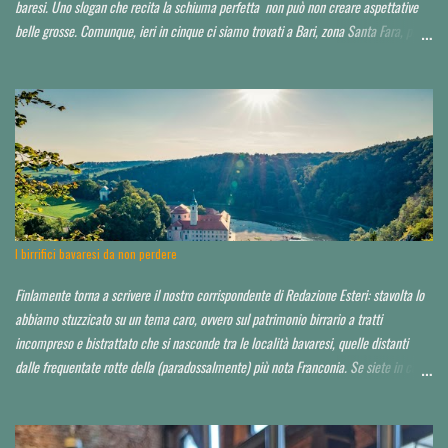
baresi. Uno slogan che recita la schiuma perfetta non può non creare aspettative
belle grosse. Comunque, ieri in cinque ci siamo trovati a Bari, zona Santa Fara, per
sbirciare il nuovo brewpub Birrbante (o Birbante...non ho ancora capito come lo
hanno chiamato). Ressa pazzesca ad una certa ora, e birra praticamente solo su
invito o conoscenza. Noi, non so in che modo, ma ce l'abbiamo fatta ad impietosire
qualcuno. Non abbiamo potuto capire neppure chi fosse il titolare, il birraio, il
proprietario, il socio...d'altro canto la serata non era quella ideale. Avrei voluto
approfondire. Locale molto grande, credo sui 200 coperti. Idea di ristorazione
leggera, niente di esagerato seppur dall'aspetto chic o "chiccoso". Arredamento in
stile moderno, niente panche appiccicose, banconi. Niente che pia...
I birrifici bavaresi da non perdere
Finlamente torna a scrivere il nostro corrispondente di Redazione Esteri: stavolta lo
abbiamo stuzzicato su un tema caro, ovvero sul patrimonio birrario a tratti
incompreso e bistrattato che si nasconde tra le località bavaresi, quelle distanti
dalle frequentate rotte della (paradossalmente) più nota Franconia. Se siete in cerca
di consigli per orientarvi al di là delle Alpi, è da leggere tutto d'un fiato. Finora ho
toccato un paio di tappe fuori Monaco, raccontandole qui . Spero di poter io stesso
approfondire nei prossimi anni. Partiamo da un assunto: a saper scegliere, in Baviera