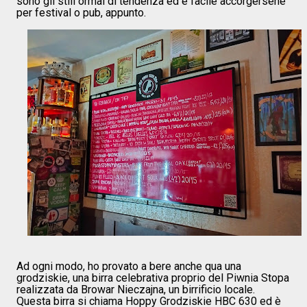
sono gli stili ormai di tendenza ed è facile accorgersene
per festival o pub, appunto.
Ad ogni modo, ho provato a bere anche qua una
grodziskie, una birra celebrativa proprio del Piwnia Stopa
realizzata da Browar Nieczajna, un birrificio locale.
Questa birra si chiama Hoppy Grodziskie HBC 630 ed è