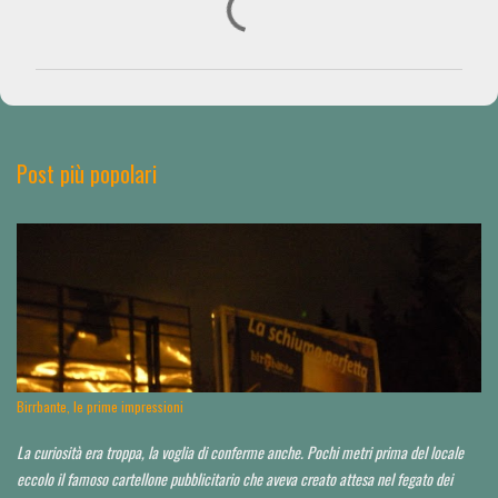
C
o
m
m
e
n
Post più popolari
t
i
Birrbante, le prime impressioni
La curiosità era troppa, la voglia di conferme anche. Pochi metri prima del locale
eccolo il famoso cartellone pubblicitario che aveva creato attesa nel fegato dei