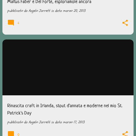
Maltus Faber e Del Forte, esploriamole ancora
pubblicato da
Angelo Jarrett
in data
marzo 20, 2013
4
Rinascita craft in Irlanda, stout d'annata e moderne nel mio St.
Patrick's Day
pubblicato da
Angelo Jarrett
in data
marzo 17, 2013
0