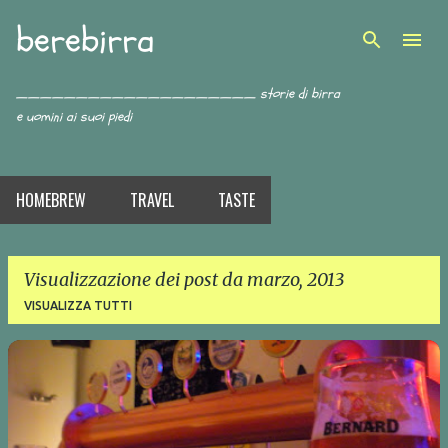
berebirra
Passa ai contenuti principali
____________________ storie di birra
e uomini ai suoi piedi
HOMEBREW
TRAVEL
TASTE
Visualizzazione dei post da marzo, 2013
VISUALIZZA TUTTI
P
o
s