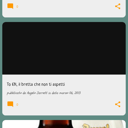
0
To Øl, il bretta che non ti aspetti
pubblicato da
Angelo Jarrett
in data
marzo 06, 2013
0