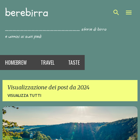
berebirra
Passa ai contenuti principali
____________________ storie di birra
e uomini ai suoi piedi
HOMEBREW
TRAVEL
TASTE
Visualizzazione dei post da 2024
VISUALIZZA TUTTI
P
o
s