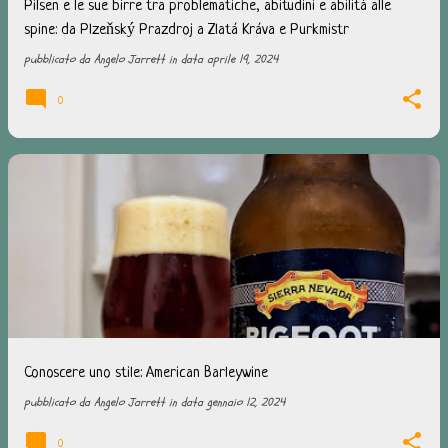
Pilsen e le sue birre tra problematiche, abitudini e abilità alle
spine: da Plzeňský Prazdroj a Zlatá Kráva e Purkmistr
pubblicato da
Angelo Jarrett
in data
aprile 19, 2024
0
Conoscere uno stile: American Barleywine
pubblicato da
Angelo Jarrett
in data
gennaio 12, 2024
0