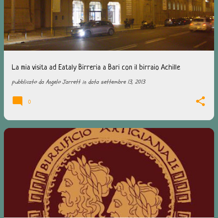
La mia visita ad Eataly Birreria a Bari con il birraio Achille
pubblicato da
Angelo Jarrett
in data
settembre 13, 2013
0