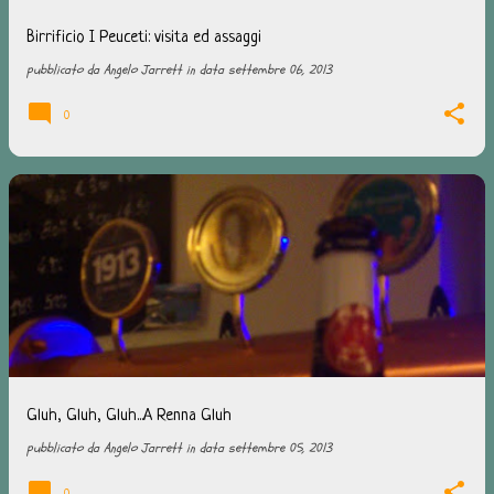
Birrificio I Peuceti: visita ed assaggi
pubblicato da
Angelo Jarrett
in data
settembre 06, 2013
0
Gluh, Gluh, Gluh...A Renna Gluh
pubblicato da
Angelo Jarrett
in data
settembre 05, 2013
0