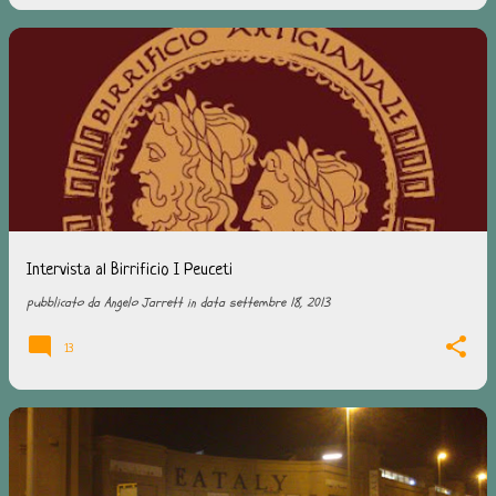
Intervista al Birrificio I Peuceti
pubblicato da
Angelo Jarrett
in data
settembre 18, 2013
13