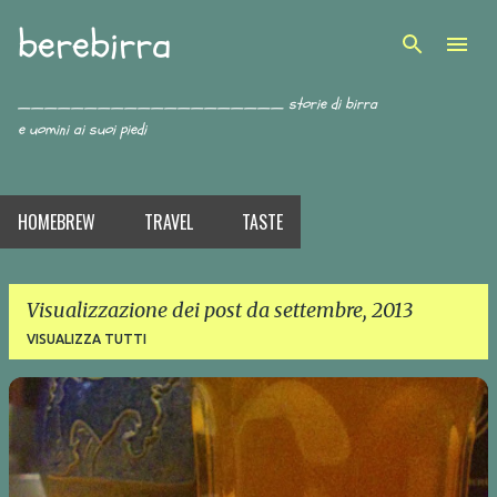
berebirra
Passa ai contenuti principali
____________________ storie di birra
e uomini ai suoi piedi
HOMEBREW
TRAVEL
TASTE
Visualizzazione dei post da settembre, 2013
VISUALIZZA TUTTI
P
o
s