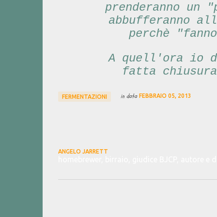
prenderanno un "
abbufferanno all
perchè "fann
A quell'ora io d
fatta chiusura
in data
FEBBRAIO 05, 2013
FERMENTAZIONI
ANGELO JARRETT
homebrewer, birraio, giudice BJCP, autore e 
C
o