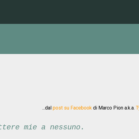
Passa ai contenuti principali
...dal
post su Facebook
di Marco Pion a.k.a.
T
ttere mie a nessuno.