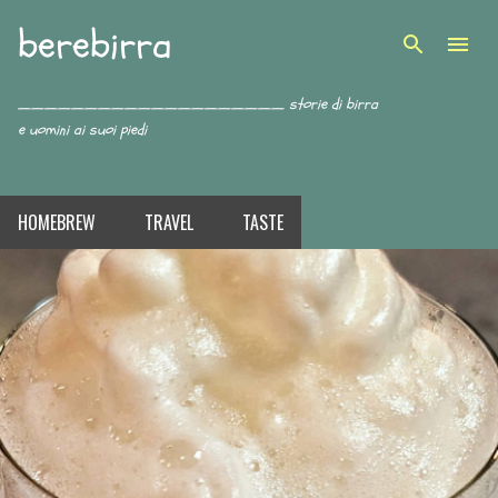
berebirra
Passa ai contenuti principali
____________________ storie di birra
e uomini ai suoi piedi
HOMEBREW
TRAVEL
TASTE
P
o
s
t