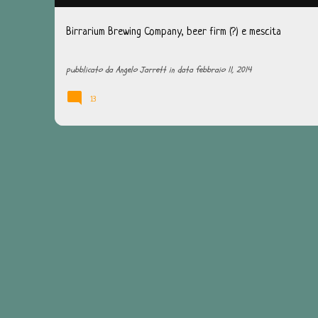
Birrarium Brewing Company, beer firm (?) e mescita
pubblicato da
Angelo Jarrett
in data
febbraio 11, 2014
13