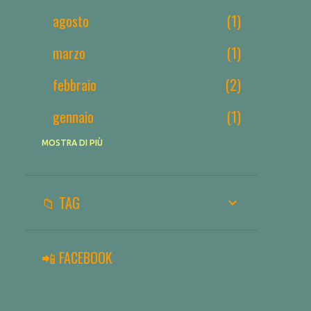
agosto
1
marzo
1
febbraio
2
gennaio
1
2025
MOSTRA DI PIÙ
3
dicembre
1
📁 TAG
novembre
1
gennaio
1
📲 FACEBOOK
2024
3
luglio
1