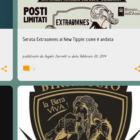
Serata Extraomnes al New Tipple: come è andata
pubblicato da
Angelo Jarrett
in data
febbraio 20, 2014
0
+
1
BEER HUNTING
BIRRAPULIA
BIRRIFICIO BARBAROSSA
DEGUSTAZIONI
QUI PUGLIA
+