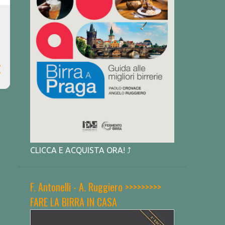
CLICCA E ACQUISTA ORA! ⤴
F. Antonelli - A. Ruggiero >>>>>>>>>
FARE LA BIRRA IN CASA