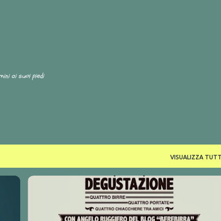
Passa ai contenuti principali
i suoi piedi
VISUALIZZA TUTT
BLOND
DEGUSTAZIONI
EXTRAOMNES
NEW TIPPLE
QUADRUPEL
QUI PUGLIA
TRIPEL
ZEST
+