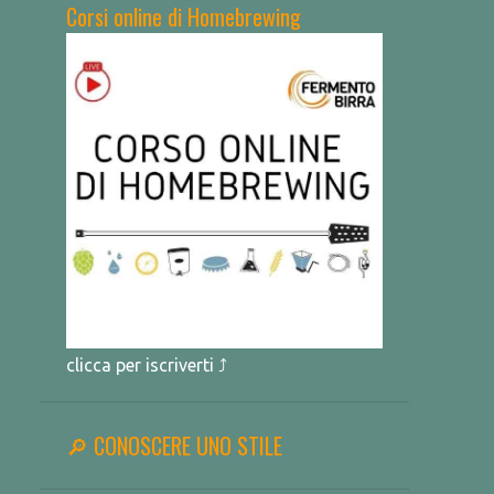
Corsi online di Homebrewing
clicca per iscriverti ⤴
🔎 CONOSCERE UNO STILE