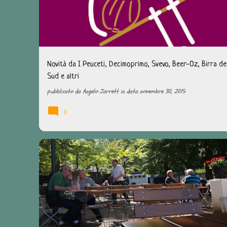
t
Novità da I Peuceti, Decimoprimo, Svevo, Beer-Oz, Birra de
Sud e altri
pubblicato da
Angelo Jarrett
in data
novembre 30, 2015
0
BAMBERGA
BEER HUNTING
FRANCONIA
GERMANIA
KELLER
SPEZIAL
VIAGGI BIRRARI
WILDE ROSE