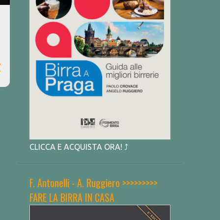
CLICCA E ACQUISTA ORA! ⤴
F. Antonelli - A. Ruggiero >>>>>>>>>
FARE LA BIRRA IN CASA