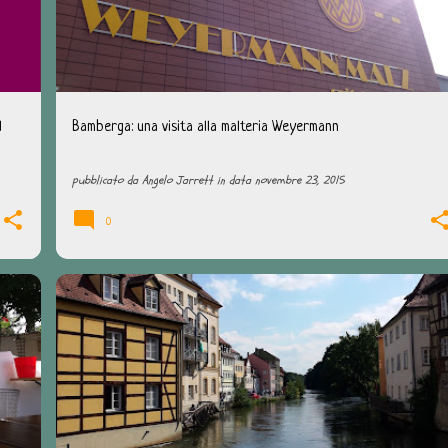
l
Bamberga: una visita alla malteria Weyermann
pubblicato da
Angelo Jarrett
in data
novembre 23, 2015
0
BAMBERGA
BEER HUNTING
FRANCONIA
GERMANIA
+
GREIFENKLAU
KLOSTERBRÄU
VIAGGI BIRRARI
+