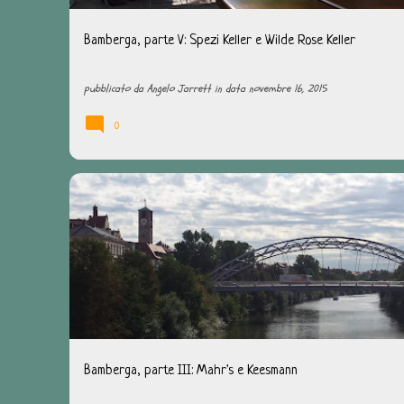
Bamberga, parte V: Spezi Keller e Wilde Rose Keller
pubblicato da
Angelo Jarrett
in data
novembre 16, 2015
0
BAMBERGA
BEER HUNTING
FRANCONIA
GERMANIA
KEESMANN
MAHR'S
UNGESPUNDET
VIAGGI BIRRARI
Bamberga, parte III: Mahr's e Keesmann