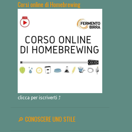
Corsi online di Homebrewing
clicca per iscriverti ⤴
🔎 CONOSCERE UNO STILE