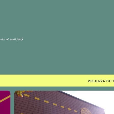
Passa ai contenuti principali
i suoi piedi
VISUALIZZA TUTT
+
2
BAMBERGA
FRANCONIA
GERMANIA
MALTERIA
VIAGGI BIRRARI
WEYERMANN
+