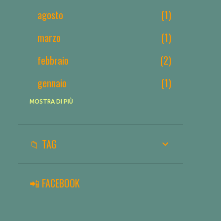
agosto
1
marzo
1
febbraio
2
gennaio
1
2025
MOSTRA DI PIÙ
3
dicembre
1
📁 TAG
novembre
1
gennaio
1
📲 FACEBOOK
2024
3
luglio
1