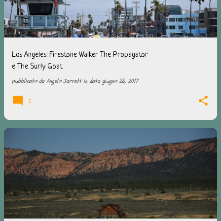
t
Los Angeles: Firestone Walker The Propagator
e The Surly Goat
pubblicato da
Angelo Jarrett
in data
giugno 26, 2017
0