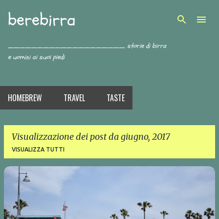
berebirra
Passa ai contenuti principali
____________________ storie di birra
e uomini ai suoi piedi
HOMEBREW
TRAVEL
TASTE
Visualizzazione dei post da giugno, 2017
VISUALIZZA TUTTI
P
o
s