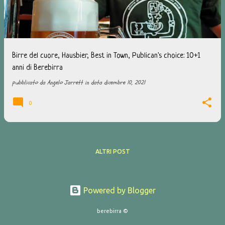
t
Birre del cuore, Hausbier, Best in Town, Publican's choice: 10+1
anni di Berebirra
pubblicato da
Angelo Jarrett
in data
dicembre 10, 2021
0
ALTRI POST
Powered by Blogger
berebirra ©