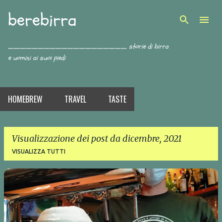
berebirra
Passa ai contenuti principali
____________________ storie di birra
e uomini ai suoi piedi
HOMEBREW
TRAVEL
TASTE
Visualizzazione dei post da dicembre, 2021
VISUALIZZA TUTTI
P
o
s